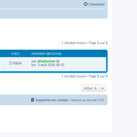
Connexion
1 résultat trouvé • Page
1
sur
1
VUES
DERNIER MESSAGE
par
afterburner
274904
lun. 3 août 2026 09:10
1 résultat trouvé • Page
1
sur
1
Aller à
Supprimer les cookies
Heures au format
UTC