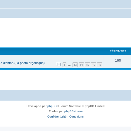
RÉPONSES
160
s d'antan (La photo argentique)
1
13
14
15
16
17
…
Développé par
phpBB
® Forum Software © phpBB Limited
Traduit par
phpBB-fr.com
Confidentialité
|
Conditions