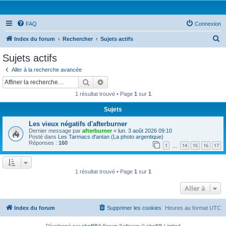
FAQ
Connexion
R
Index du forum
Rechercher
Sujets actifs
e
Sujets actifs
c
Aller à la recherche avancée
h
Rechercher
Recherche avancée
e
1 résultat trouvé • Page
1
sur
1
r
Sujets
c
Les vieux négatifs d'afterburner
h
Dernier message par
afterburner
«
lun. 3 août 2026 09:10
e
Posté dans
Les Tarmacs d'antan (La photo argentique)
Réponses :
160
1
14
15
16
17
…
r
1 résultat trouvé • Page
1
sur
1
Aller à
Index du forum
Supprimer les cookies
Heures au format
UTC
Développé par
phpBB
® Forum Software © phpBB Limited