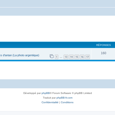
RÉPONSES
160
s d'antan (La photo argentique)
1
13
14
15
16
17
…
Développé par
phpBB
® Forum Software © phpBB Limited
Traduit par
phpBB-fr.com
Confidentialité
|
Conditions