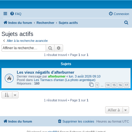
FAQ
Connexion
R
Index du forum
Rechercher
Sujets actifs
e
Sujets actifs
c
Aller à la recherche avancée
h
Rechercher
Recherche avancée
e
1 résultat trouvé • Page
1
sur
1
r
Sujets
c
Les vieux négatifs d'afterburner
h
Dernier message par
afterburner
«
lun. 3 août 2026 09:10
e
Posté dans
Les Tarmacs d'antan (La photo argentique)
Réponses :
160
1
14
15
16
17
…
r
1 résultat trouvé • Page
1
sur
1
Aller à
Index du forum
Supprimer les cookies
Heures au format
UTC
Développé par
phpBB
® Forum Software © phpBB Limited