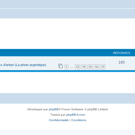
RÉPONSES
160
s d'antan (La photo argentique)
1
13
14
15
16
17
…
Développé par
phpBB
® Forum Software © phpBB Limited
Traduit par
phpBB-fr.com
Confidentialité
|
Conditions