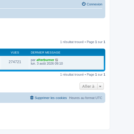
Connexion
1 résultat trouvé • Page
1
sur
1
VUES
DERNIER MESSAGE
par
afterburner
274721
lun. 3 août 2026 09:10
1 résultat trouvé • Page
1
sur
1
Aller à
Supprimer les cookies
Heures au format
UTC