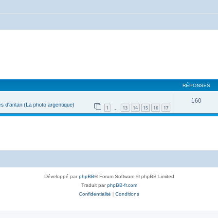
RÉPONSES
160
s d'antan (La photo argentique)
1
13
14
15
16
17
…
Développé par
phpBB
® Forum Software © phpBB Limited
Traduit par
phpBB-fr.com
Confidentialité
|
Conditions