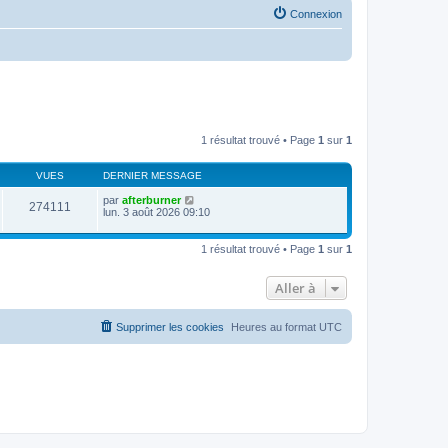
Connexion
1 résultat trouvé • Page
1
sur
1
VUES
DERNIER MESSAGE
par
afterburner
274111
lun. 3 août 2026 09:10
1 résultat trouvé • Page
1
sur
1
Aller à
Supprimer les cookies
Heures au format
UTC