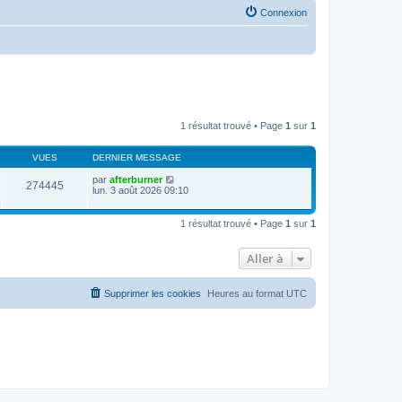
Connexion
1 résultat trouvé • Page
1
sur
1
VUES
DERNIER MESSAGE
par
afterburner
274445
lun. 3 août 2026 09:10
1 résultat trouvé • Page
1
sur
1
Aller à
Supprimer les cookies
Heures au format
UTC