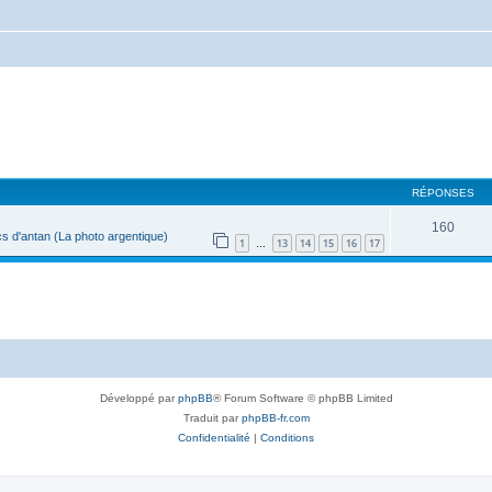
RÉPONSES
160
s d'antan (La photo argentique)
1
13
14
15
16
17
…
Développé par
phpBB
® Forum Software © phpBB Limited
Traduit par
phpBB-fr.com
Confidentialité
|
Conditions