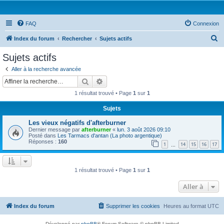
FAQ
Connexion
R
Index du forum
Rechercher
Sujets actifs
e
Sujets actifs
c
Aller à la recherche avancée
h
Rechercher
Recherche avancée
e
1 résultat trouvé • Page
1
sur
1
r
Sujets
c
Les vieux négatifs d'afterburner
h
Dernier message par
afterburner
«
lun. 3 août 2026 09:10
e
Posté dans
Les Tarmacs d'antan (La photo argentique)
Réponses :
160
1
14
15
16
17
…
r
1 résultat trouvé • Page
1
sur
1
Aller à
Index du forum
Supprimer les cookies
Heures au format
UTC
Développé par
phpBB
® Forum Software © phpBB Limited