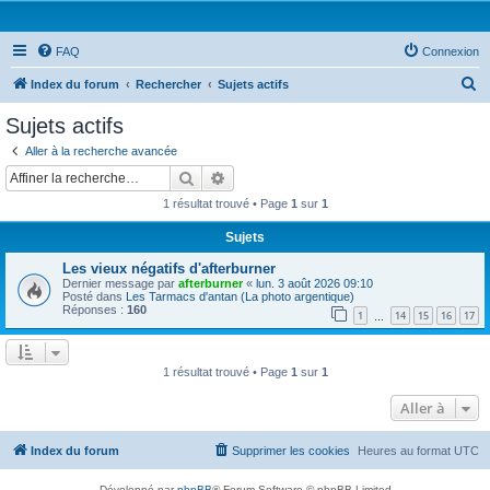
FAQ
Connexion
R
Index du forum
Rechercher
Sujets actifs
e
Sujets actifs
c
Aller à la recherche avancée
h
Rechercher
Recherche avancée
e
1 résultat trouvé • Page
1
sur
1
r
Sujets
c
Les vieux négatifs d'afterburner
h
Dernier message par
afterburner
«
lun. 3 août 2026 09:10
e
Posté dans
Les Tarmacs d'antan (La photo argentique)
Réponses :
160
1
14
15
16
17
…
r
1 résultat trouvé • Page
1
sur
1
Aller à
Index du forum
Supprimer les cookies
Heures au format
UTC
Développé par
phpBB
® Forum Software © phpBB Limited