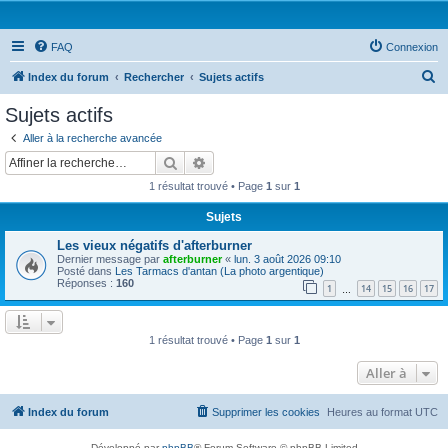
FAQ
Connexion
R
Index du forum
Rechercher
Sujets actifs
e
Sujets actifs
c
Aller à la recherche avancée
h
Rechercher
Recherche avancée
e
1 résultat trouvé • Page
1
sur
1
r
Sujets
c
Les vieux négatifs d'afterburner
h
Dernier message par
afterburner
«
lun. 3 août 2026 09:10
e
Posté dans
Les Tarmacs d'antan (La photo argentique)
Réponses :
160
1
14
15
16
17
…
r
1 résultat trouvé • Page
1
sur
1
Aller à
Index du forum
Supprimer les cookies
Heures au format
UTC
Développé par
phpBB
® Forum Software © phpBB Limited