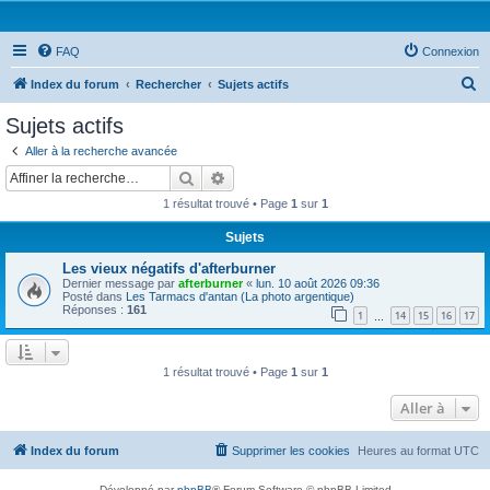
FAQ
Connexion
R
Index du forum
Rechercher
Sujets actifs
e
Sujets actifs
c
Aller à la recherche avancée
h
Rechercher
Recherche avancée
e
1 résultat trouvé • Page
1
sur
1
r
Sujets
c
Les vieux négatifs d'afterburner
h
Dernier message par
afterburner
«
lun. 10 août 2026 09:36
e
Posté dans
Les Tarmacs d'antan (La photo argentique)
Réponses :
161
1
14
15
16
17
…
r
1 résultat trouvé • Page
1
sur
1
Aller à
Index du forum
Supprimer les cookies
Heures au format
UTC
Développé par
phpBB
® Forum Software © phpBB Limited