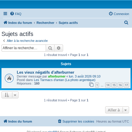
FAQ
Connexion
R
Index du forum
Rechercher
Sujets actifs
e
Sujets actifs
c
Aller à la recherche avancée
h
Rechercher
Recherche avancée
e
1 résultat trouvé • Page
1
sur
1
r
Sujets
c
Les vieux négatifs d'afterburner
h
Dernier message par
afterburner
«
lun. 3 août 2026 09:10
e
Posté dans
Les Tarmacs d'antan (La photo argentique)
Réponses :
160
1
14
15
16
17
…
r
1 résultat trouvé • Page
1
sur
1
Aller à
Index du forum
Supprimer les cookies
Heures au format
UTC
Développé par
phpBB
® Forum Software © phpBB Limited