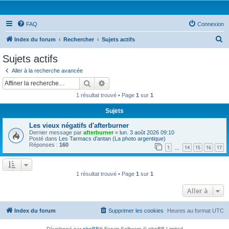
FAQ
Connexion
R
Index du forum
Rechercher
Sujets actifs
e
Sujets actifs
c
Aller à la recherche avancée
h
Rechercher
Recherche avancée
e
1 résultat trouvé • Page
1
sur
1
r
Sujets
c
Les vieux négatifs d'afterburner
h
Dernier message par
afterburner
«
lun. 3 août 2026 09:10
e
Posté dans
Les Tarmacs d'antan (La photo argentique)
Réponses :
160
1
14
15
16
17
…
r
1 résultat trouvé • Page
1
sur
1
Aller à
Index du forum
Supprimer les cookies
Heures au format
UTC
Développé par
phpBB
® Forum Software © phpBB Limited