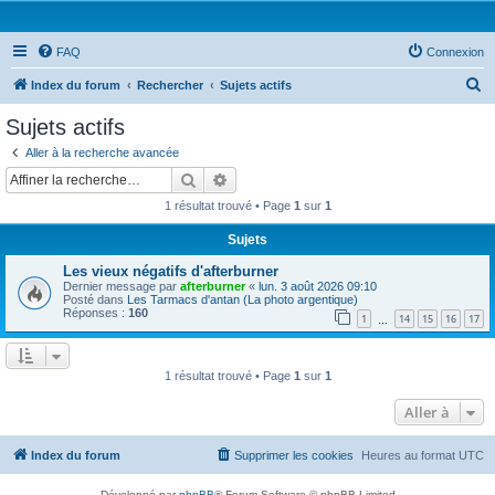
FAQ
Connexion
R
Index du forum
Rechercher
Sujets actifs
e
Sujets actifs
c
Aller à la recherche avancée
h
Rechercher
Recherche avancée
e
1 résultat trouvé • Page
1
sur
1
r
Sujets
c
Les vieux négatifs d'afterburner
h
Dernier message par
afterburner
«
lun. 3 août 2026 09:10
e
Posté dans
Les Tarmacs d'antan (La photo argentique)
Réponses :
160
1
14
15
16
17
…
r
1 résultat trouvé • Page
1
sur
1
Aller à
Index du forum
Supprimer les cookies
Heures au format
UTC
Développé par
phpBB
® Forum Software © phpBB Limited