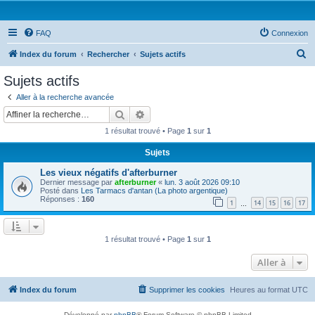
FAQ
Connexion
R
Index du forum
Rechercher
Sujets actifs
e
Sujets actifs
c
Aller à la recherche avancée
h
Rechercher
Recherche avancée
e
1 résultat trouvé • Page
1
sur
1
r
Sujets
c
Les vieux négatifs d'afterburner
h
Dernier message par
afterburner
«
lun. 3 août 2026 09:10
e
Posté dans
Les Tarmacs d'antan (La photo argentique)
Réponses :
160
1
14
15
16
17
…
r
1 résultat trouvé • Page
1
sur
1
Aller à
Index du forum
Supprimer les cookies
Heures au format
UTC
Développé par
phpBB
® Forum Software © phpBB Limited