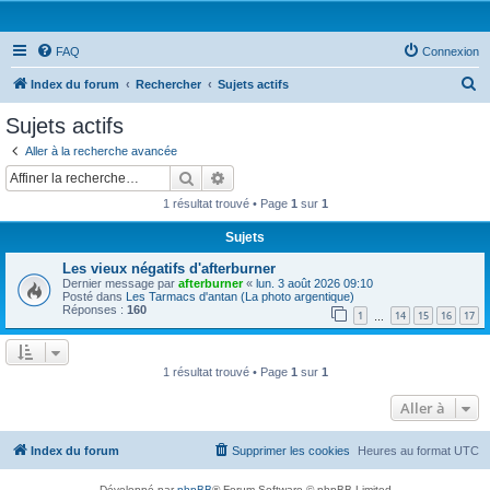
FAQ
Connexion
R
Index du forum
Rechercher
Sujets actifs
e
Sujets actifs
c
Aller à la recherche avancée
h
Rechercher
Recherche avancée
e
1 résultat trouvé • Page
1
sur
1
r
Sujets
c
Les vieux négatifs d'afterburner
h
Dernier message par
afterburner
«
lun. 3 août 2026 09:10
e
Posté dans
Les Tarmacs d'antan (La photo argentique)
Réponses :
160
1
14
15
16
17
…
r
1 résultat trouvé • Page
1
sur
1
Aller à
Index du forum
Supprimer les cookies
Heures au format
UTC
Développé par
phpBB
® Forum Software © phpBB Limited