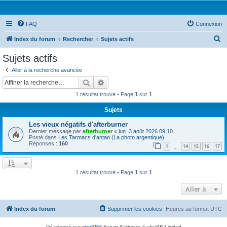
FAQ
Connexion
R
Index du forum
Rechercher
Sujets actifs
e
Sujets actifs
c
Aller à la recherche avancée
h
Rechercher
Recherche avancée
e
1 résultat trouvé • Page
1
sur
1
r
Sujets
c
Les vieux négatifs d'afterburner
h
Dernier message par
afterburner
«
lun. 3 août 2026 09:10
e
Posté dans
Les Tarmacs d'antan (La photo argentique)
Réponses :
160
1
14
15
16
17
…
r
1 résultat trouvé • Page
1
sur
1
Aller à
Index du forum
Supprimer les cookies
Heures au format
UTC
Développé par
phpBB
® Forum Software © phpBB Limited