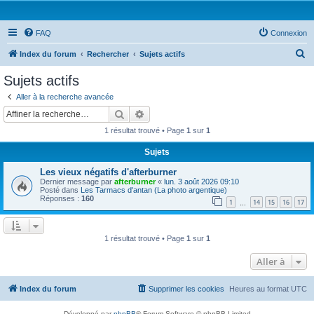
FAQ
Connexion
R
Index du forum
Rechercher
Sujets actifs
e
Sujets actifs
c
Aller à la recherche avancée
h
Rechercher
Recherche avancée
e
1 résultat trouvé • Page
1
sur
1
r
Sujets
c
Les vieux négatifs d'afterburner
h
Dernier message par
afterburner
«
lun. 3 août 2026 09:10
e
Posté dans
Les Tarmacs d'antan (La photo argentique)
Réponses :
160
1
14
15
16
17
…
r
1 résultat trouvé • Page
1
sur
1
Aller à
Index du forum
Supprimer les cookies
Heures au format
UTC
Développé par
phpBB
® Forum Software © phpBB Limited