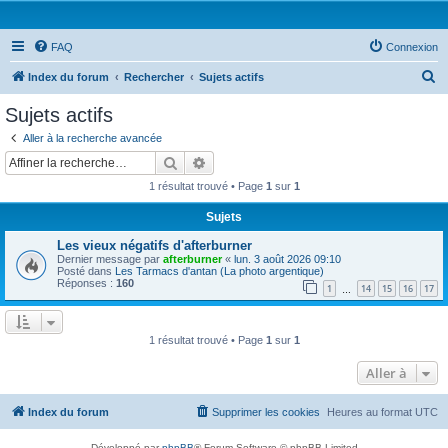
FAQ
Connexion
R
Index du forum
Rechercher
Sujets actifs
e
Sujets actifs
c
Aller à la recherche avancée
h
Rechercher
Recherche avancée
e
1 résultat trouvé • Page
1
sur
1
r
Sujets
c
Les vieux négatifs d'afterburner
h
Dernier message par
afterburner
«
lun. 3 août 2026 09:10
e
Posté dans
Les Tarmacs d'antan (La photo argentique)
Réponses :
160
1
14
15
16
17
…
r
1 résultat trouvé • Page
1
sur
1
Aller à
Index du forum
Supprimer les cookies
Heures au format
UTC
Développé par
phpBB
® Forum Software © phpBB Limited