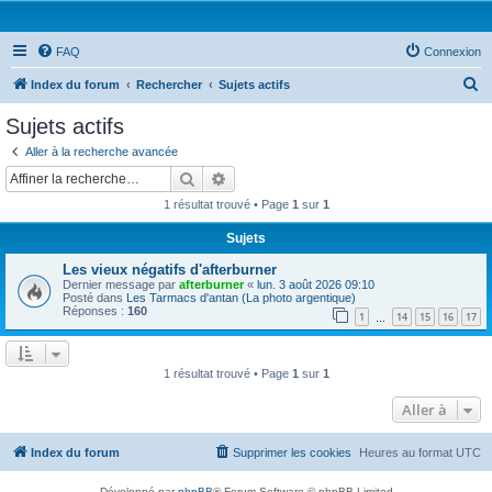
FAQ
Connexion
R
Index du forum
Rechercher
Sujets actifs
e
Sujets actifs
c
Aller à la recherche avancée
h
Rechercher
Recherche avancée
e
1 résultat trouvé • Page
1
sur
1
r
Sujets
c
Les vieux négatifs d'afterburner
h
Dernier message par
afterburner
«
lun. 3 août 2026 09:10
e
Posté dans
Les Tarmacs d'antan (La photo argentique)
Réponses :
160
1
14
15
16
17
…
r
1 résultat trouvé • Page
1
sur
1
Aller à
Index du forum
Supprimer les cookies
Heures au format
UTC
Développé par
phpBB
® Forum Software © phpBB Limited