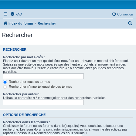
FAQ
Connexion
R
Index du forum
Rechercher
e
Rechercher
c
h
RECHERCHER
e
Recherche par mots-clés :
r
Placez un
+
devant un mot qui doit être trouvé et un
-
devant un mot qui doit être exclu.
Saisissez une suite de mots séparés par des
|
entre crochets si uniquement un des
c
mots doit être trouvé. Utilisez le caractère « * » comme joker pour des recherches
partielles.
h
e
Rechercher tous les termes
Rechercher n’importe lequel de ces termes
r
Rechercher par auteur :
Utilisez le caractère « * » comme joker pour des recherches partielles.
OPTIONS DE RECHERCHE
Rechercher dans les forums :
Choisissez le forum ou les forums dans le(s)quel(s) vous souhaitez effectuer une
recherche. Les sous-forums sont automatiquement inclus si vous ne désactivez pas
l’option ci-dessous « Rechercher dans les sous-forums ».