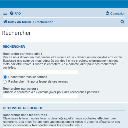
FAQ
Connexion
R
Index du forum
Rechercher
e
Rechercher
c
h
RECHERCHER
e
Recherche par mots-clés :
r
Placez un
+
devant un mot qui doit être trouvé et un
-
devant un mot qui doit être exclu.
Saisissez une suite de mots séparés par des
|
entre crochets si uniquement un des
c
mots doit être trouvé. Utilisez le caractère « * » comme joker pour des recherches
partielles.
h
e
Rechercher tous les termes
Rechercher n’importe lequel de ces termes
r
Rechercher par auteur :
Utilisez le caractère « * » comme joker pour des recherches partielles.
OPTIONS DE RECHERCHE
Rechercher dans les forums :
Choisissez le forum ou les forums dans le(s)quel(s) vous souhaitez effectuer une
recherche. Les sous-forums sont automatiquement inclus si vous ne désactivez pas
l’option ci-dessous « Rechercher dans les sous-forums ».