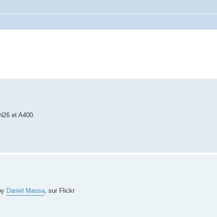
AN26 et A400.
by
Daniel Massa
, sur Flickr