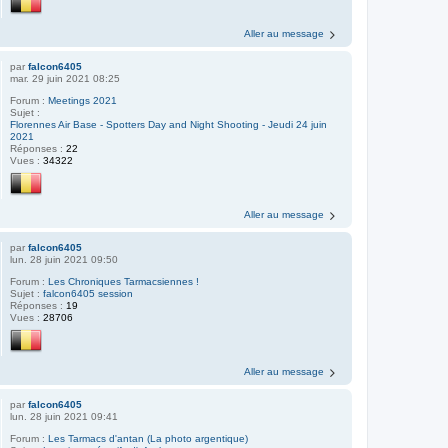
Aller au message
par
falcon6405
mar. 29 juin 2021 08:25
Forum :
Meetings 2021
Sujet :
Florennes Air Base - Spotters Day and Night Shooting - Jeudi 24 juin
2021
Réponses :
22
Vues :
34322
Aller au message
par
falcon6405
lun. 28 juin 2021 09:50
Forum :
Les Chroniques Tarmacsiennes !
Sujet :
falcon6405 session
Réponses :
19
Vues :
28706
Aller au message
par
falcon6405
lun. 28 juin 2021 09:41
Forum :
Les Tarmacs d'antan (La photo argentique)