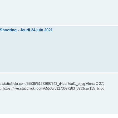
Shooting - Jeudi 24 juin 2021
/live.staticflickr.com/65535/51273697343_d4cdf7daf1_b.jpg Alena C-27J
ckr https://live.staticflickr.com/65535/51273697283_8933ca7135_b.jpg