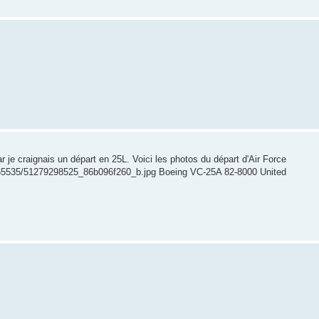
ar je craignais un départ en 25L. Voici les photos du départ d'Air Force
com/65535/51279298525_86b096f260_b.jpg Boeing VC-25A 82-8000 United