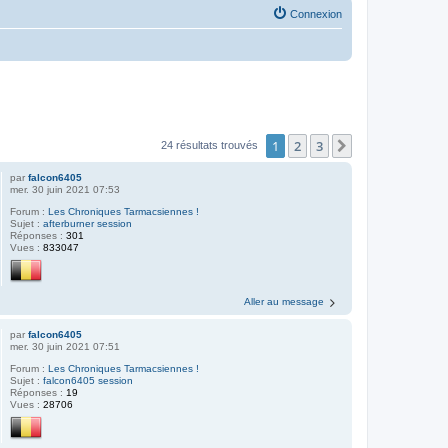
Connexion
1
2
3
Suivante
24 résultats trouvés
par
falcon6405
mer. 30 juin 2021 07:53
Forum :
Les Chroniques Tarmacsiennes !
Sujet :
afterburner session
Réponses :
301
Vues :
833047
Aller au message
par
falcon6405
mer. 30 juin 2021 07:51
Forum :
Les Chroniques Tarmacsiennes !
Sujet :
falcon6405 session
Réponses :
19
Vues :
28706