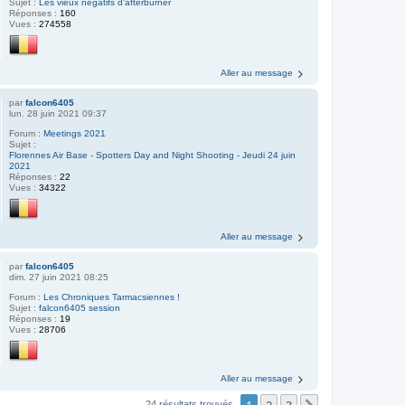
Sujet :
Les vieux négatifs d'afterburner
Réponses :
160
Vues :
274558
Aller au message
par
falcon6405
lun. 28 juin 2021 09:37
Forum :
Meetings 2021
Sujet :
Florennes Air Base - Spotters Day and Night Shooting - Jeudi 24 juin
2021
Réponses :
22
Vues :
34322
Aller au message
par
falcon6405
dim. 27 juin 2021 08:25
Forum :
Les Chroniques Tarmacsiennes !
Sujet :
falcon6405 session
Réponses :
19
Vues :
28706
Aller au message
24 résultats trouvés