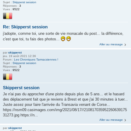
Sujet :
Skipperst session
Réponses :
3
Vues :
9522
Re: Skipperst session
j'adopte, comme toi, une sorte de vie monacale du post... la différence,
c'est que toi, tu fais des photos...
Aller au message
par
skipperst
jeu. 19 août 2021 12:36
Forum :
Les Chroniques Tarmacsiennes !
Sujet :
Skipperst session
Réponses :
3
Vues :
9522
Skipperst session
Je n'ai pas du approcher d'une piste depuis plus de 5 ans... et le hasard
des déplacement fait que je reviens à Brest et que j'ai 30 minutes à tuer...
Juste assez pour faire l'arrivée du Transavia venant de Corse...
https://nsm09.casimages.com/img/2021/08/17//210817035952260639175
31273.jpg https://n...
Aller au message
par
skipperst