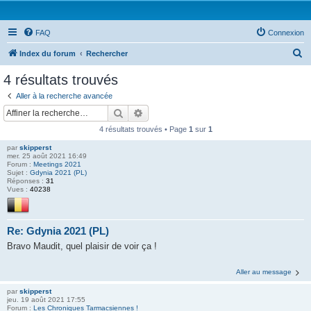
FAQ
Connexion
R
Index du forum
Rechercher
e
4 résultats trouvés
c
Aller à la recherche avancée
h
Rechercher
Recherche avancée
e
4 résultats trouvés • Page
1
sur
1
r
par
skipperst
c
mer. 25 août 2021 16:49
Forum :
Meetings 2021
h
Sujet :
Gdynia 2021 (PL)
Réponses :
31
e
Vues :
40238
r
Re: Gdynia 2021 (PL)
Bravo Maudit, quel plaisir de voir ça !
Aller au message
par
skipperst
jeu. 19 août 2021 17:55
Forum :
Les Chroniques Tarmacsiennes !