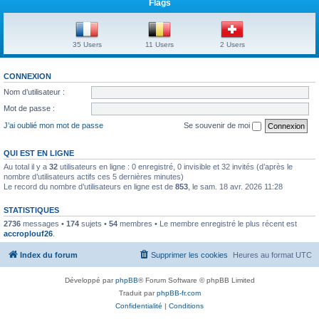
Flags
35 Users
11 Users
2 Users
CONNEXION
Nom d’utilisateur :
Mot de passe :
J’ai oublié mon mot de passe
Se souvenir de moi
QUI EST EN LIGNE
Au total il y a
32
utilisateurs en ligne : 0 enregistré, 0 invisible et 32 invités (d’après le
nombre d’utilisateurs actifs ces 5 dernières minutes)
Le record du nombre d’utilisateurs en ligne est de
853
, le sam. 18 avr. 2026 11:28
STATISTIQUES
2736
messages •
174
sujets •
54
membres • Le membre enregistré le plus récent est
accroplouf26
.
Index du forum
Supprimer les cookies
Heures au format
UTC
Développé par
phpBB
® Forum Software © phpBB Limited
Traduit par
phpBB-fr.com
Confidentialité
|
Conditions