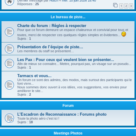
Dernier message par
Hutch
«
mer. 10 juin 2026 18:40
Réponses :
25
1
2
3
Le bureau de piste...
Charte du forum : Règles à respecter
Pour que ce forum demeure un espace chaleureux et convivial pour tous et
toutes, merci de respecter ces quelques règles simples et évidentes...
Sujets :
1
Présentation de l’équipe de piste…
Les membres du staff se présentent…
Les Pax : Pour ceux qui veulent bien se présenter...
Afin de mieux se connaitre... Mettre, pourquoi pas, un visage sur un pseudo...
Sujets :
1
Tarmacs et vous...
Un forum ce sont des admins, des modos, mais surtout des participants qui le
font vivre...
Nous sommes donc ouvert à vos idées, vos suggestions, vos envies pour
améliorer le site...
Sujets :
2
Forum
L’Escadron de Reconnaissance : Forums photo
Toute la photo aéro c'est ici !
Sujets :
18
Meetings Photos