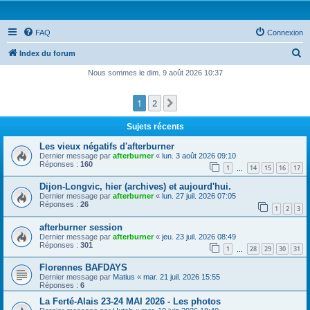
FAQ
Connexion
R
Index du forum
e
Nous sommes le dim. 9 août 2026 10:37
c
1
2
Suivante
h
e
Sujets récents
r
Les vieux négatifs d'afterburner
c
Dernier message par
afterburner
«
lun. 3 août 2026 09:10
Réponses :
160
1
14
15
16
17
h
…
e
Dijon-Longvic, hier (archives) et aujourd'hui.
Dernier message par
afterburner
«
lun. 27 juil. 2026 07:05
r
Réponses :
26
1
2
3
afterburner session
Dernier message par
afterburner
«
jeu. 23 juil. 2026 08:49
Réponses :
301
1
28
29
30
31
…
Florennes BAFDAYS
Dernier message par
Matius
«
mar. 21 juil. 2026 15:55
Réponses :
6
La Ferté-Alais 23-24 MAI 2026 - Les photos