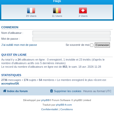
Flags
35 Users
11 Users
2 Users
CONNEXION
Nom d’utilisateur :
Mot de passe :
J’ai oublié mon mot de passe
Se souvenir de moi
QUI EST EN LIGNE
Au total il y a
24
utilisateurs en ligne : 0 enregistré, 1 invisible et 23 invités (d’après le
nombre d’utilisateurs actifs ces 5 dernières minutes)
Le record du nombre d’utilisateurs en ligne est de
853
, le sam. 18 avr. 2026 11:28
STATISTIQUES
2736
messages •
174
sujets •
54
membres • Le membre enregistré le plus récent est
accroplouf26
.
Index du forum
Supprimer les cookies
Heures au format
UTC
Développé par
phpBB
® Forum Software © phpBB Limited
Traduit par
phpBB-fr.com
Confidentialité
|
Conditions