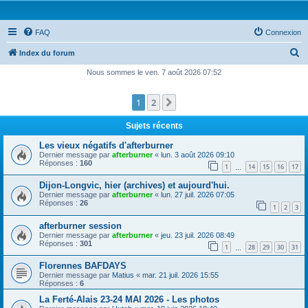
FAQ
Connexion
R
Index du forum
e
Nous sommes le ven. 7 août 2026 07:52
c
1
2
Suivante
h
e
Sujets récents
r
Les vieux négatifs d'afterburner
c
Dernier message par
afterburner
«
lun. 3 août 2026 09:10
Réponses :
160
1
14
15
16
17
h
…
e
Dijon-Longvic, hier (archives) et aujourd'hui.
Dernier message par
afterburner
«
lun. 27 juil. 2026 07:05
r
Réponses :
26
1
2
3
afterburner session
Dernier message par
afterburner
«
jeu. 23 juil. 2026 08:49
Réponses :
301
1
28
29
30
31
…
Florennes BAFDAYS
Dernier message par
Matius
«
mar. 21 juil. 2026 15:55
Réponses :
6
La Ferté-Alais 23-24 MAI 2026 - Les photos