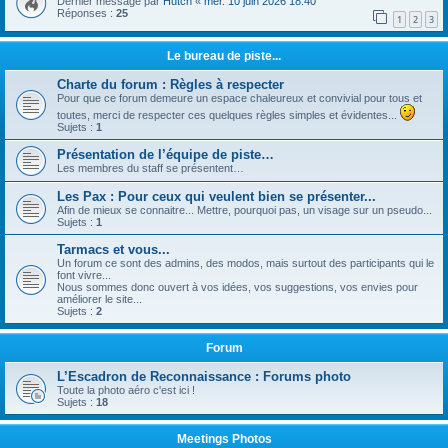
Dernier message par
Hutch
«
mer. 10 juin 2026 18:40
Réponses :
25
1
2
3
Le bureau de piste...
Charte du forum : Règles à respecter
Pour que ce forum demeure un espace chaleureux et convivial pour tous et
toutes, merci de respecter ces quelques règles simples et évidentes...
Sujets :
1
Présentation de l’équipe de piste…
Les membres du staff se présentent…
Les Pax : Pour ceux qui veulent bien se présenter...
Afin de mieux se connaitre... Mettre, pourquoi pas, un visage sur un pseudo...
Sujets :
1
Tarmacs et vous...
Un forum ce sont des admins, des modos, mais surtout des participants qui le
font vivre...
Nous sommes donc ouvert à vos idées, vos suggestions, vos envies pour
améliorer le site...
Sujets :
2
Forum
L’Escadron de Reconnaissance : Forums photo
Toute la photo aéro c'est ici !
Sujets :
18
Meetings Photos