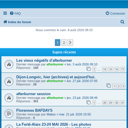
FAQ
Connexion
R
Index du forum
e
Nous sommes le sam. 8 août 2026 08:33
c
1
2
Suivante
h
e
Sujets récents
r
Les vieux négatifs d'afterburner
c
Dernier message par
afterburner
«
lun. 3 août 2026 09:10
Réponses :
160
1
14
15
16
17
h
…
e
Dijon-Longvic, hier (archives) et aujourd'hui.
Dernier message par
afterburner
«
lun. 27 juil. 2026 07:05
r
Réponses :
26
1
2
3
afterburner session
Dernier message par
afterburner
«
jeu. 23 juil. 2026 08:49
Réponses :
301
1
28
29
30
31
…
Florennes BAFDAYS
Dernier message par
Matius
«
mar. 21 juil. 2026 15:55
Réponses :
6
La Ferté-Alais 23-24 MAI 2026 - Les photos