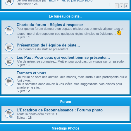
Dernier message par
Hutch
«
mer. 10 juin 2026 18:40
Réponses :
25
1
2
3
Le bureau de piste...
Charte du forum : Règles à respecter
Pour que ce forum demeure un espace chaleureux et convivial pour tous et
toutes, merci de respecter ces quelques règles simples et évidentes...
Sujets :
1
Présentation de l’équipe de piste…
Les membres du staff se présentent…
Les Pax : Pour ceux qui veulent bien se présenter...
Afin de mieux se connaitre... Mettre, pourquoi pas, un visage sur un pseudo...
Sujets :
1
Tarmacs et vous...
Un forum ce sont des admins, des modos, mais surtout des participants qui le
font vivre...
Nous sommes donc ouvert à vos idées, vos suggestions, vos envies pour
améliorer le site...
Sujets :
2
Forum
L’Escadron de Reconnaissance : Forums photo
Toute la photo aéro c'est ici !
Sujets :
18
Meetings Photos