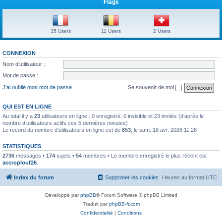
Flags
35 Users
11 Users
2 Users
CONNEXION
Nom d’utilisateur :
Mot de passe :
J’ai oublié mon mot de passe
Se souvenir de moi
QUI EST EN LIGNE
Au total il y a
23
utilisateurs en ligne : 0 enregistré, 0 invisible et 23 invités (d’après le
nombre d’utilisateurs actifs ces 5 dernières minutes)
Le record du nombre d’utilisateurs en ligne est de
853
, le sam. 18 avr. 2026 11:28
STATISTIQUES
2736
messages •
174
sujets •
54
membres • Le membre enregistré le plus récent est
accroplouf26
.
Index du forum
Supprimer les cookies
Heures au format
UTC
Développé par
phpBB
® Forum Software © phpBB Limited
Traduit par
phpBB-fr.com
Confidentialité
|
Conditions