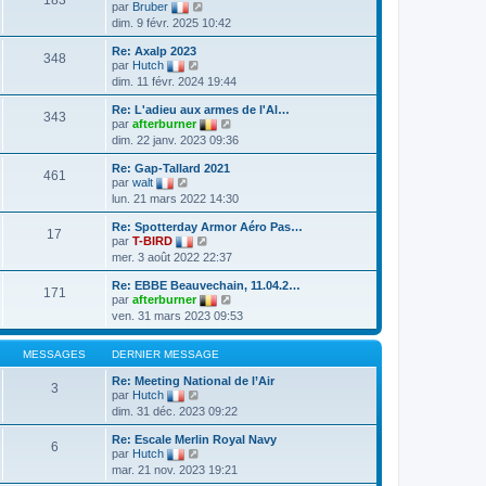
s
n
V
par
Bruber
e
a
i
o
dim. 9 févr. 2025 10:42
d
g
e
i
e
e
r
r
r
Re: Axalp 2023
m
l
348
V
n
par
Hutch
e
e
o
i
dim. 11 févr. 2024 19:44
s
d
i
e
s
e
r
r
a
r
Re: L'adieu aux armes de l'Al…
l
m
343
g
n
V
par
afterburner
e
e
e
i
o
dim. 22 janv. 2023 09:36
d
s
e
i
e
s
r
r
r
a
Re: Gap-Tallard 2021
m
l
461
V
n
g
par
walt
e
e
o
i
e
lun. 21 mars 2022 14:30
s
d
i
e
s
e
r
r
a
r
Re: Spotterday Armor Aéro Pas…
l
m
17
g
V
n
par
T-BIRD
e
e
e
o
i
mer. 3 août 2022 22:37
d
s
i
e
e
s
r
r
r
a
Re: EBBE Beauvechain, 11.04.2…
l
m
171
n
g
V
par
afterburner
e
e
i
e
o
ven. 31 mars 2023 09:53
d
s
e
i
e
s
r
r
r
a
m
l
MESSAGES
DERNIER MESSAGE
n
g
e
e
i
e
s
d
Re: Meeting National de l’Air
e
3
s
e
V
par
Hutch
r
a
r
o
m
dim. 31 déc. 2023 09:22
g
n
i
e
e
i
r
s
Re: Escale Merlin Royal Navy
e
l
6
s
V
par
Hutch
r
e
a
o
m
mar. 21 nov. 2023 19:21
d
g
i
e
e