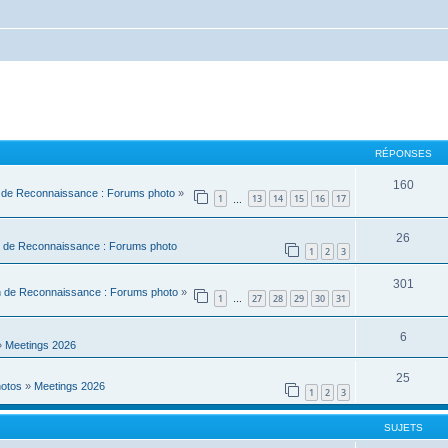
RÉPONSES
160
 de Reconnaissance : Forums photo
»
1
13
14
15
16
17
…
26
 de Reconnaissance : Forums photo
1
2
3
301
n de Reconnaissance : Forums photo
»
1
27
28
29
30
31
…
6
»
Meetings 2026
25
hotos
»
Meetings 2026
1
2
3
SUJETS