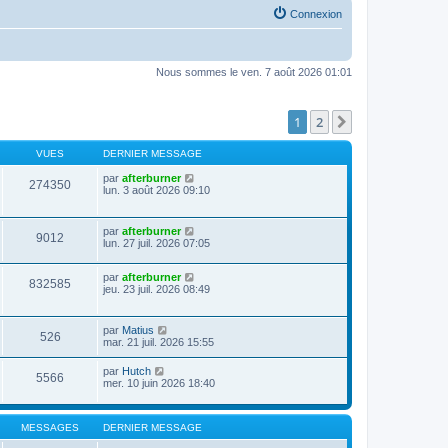
Connexion
Nous sommes le ven. 7 août 2026 01:01
1
2
Suivante
VUES
DERNIER MESSAGE
par
afterburner
274350
lun. 3 août 2026 09:10
par
afterburner
9012
lun. 27 juil. 2026 07:05
par
afterburner
832585
jeu. 23 juil. 2026 08:49
par
Matius
526
mar. 21 juil. 2026 15:55
par
Hutch
5566
mer. 10 juin 2026 18:40
MESSAGES
DERNIER MESSAGE