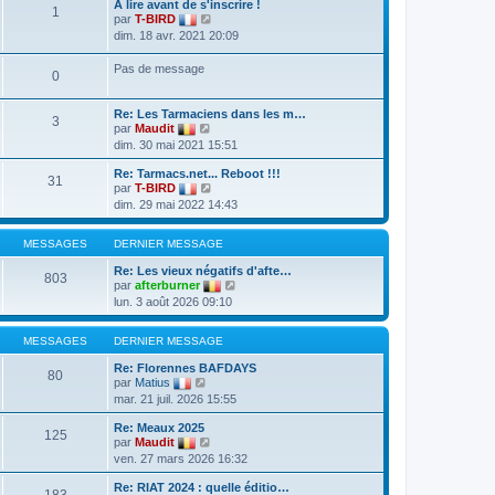
A lire avant de s'inscrire !
1
V
par
T-BIRD
o
dim. 18 avr. 2021 20:09
i
r
Pas de message
l
0
e
d
e
Re: Les Tarmaciens dans les m…
3
r
V
par
Maudit
n
o
dim. 30 mai 2021 15:51
i
i
e
r
Re: Tarmacs.net... Reboot !!!
r
l
31
V
par
T-BIRD
m
e
o
e
dim. 29 mai 2022 14:43
d
i
s
e
r
s
r
l
a
MESSAGES
DERNIER MESSAGE
n
e
g
i
d
e
Re: Les vieux négatifs d'afte…
e
803
e
V
par
afterburner
r
r
o
m
lun. 3 août 2026 09:10
n
i
e
i
r
s
e
l
s
MESSAGES
DERNIER MESSAGE
r
e
a
m
d
g
Re: Florennes BAFDAYS
e
80
e
e
V
par
Matius
s
r
o
s
mar. 21 juil. 2026 15:55
n
i
a
i
r
g
Re: Meaux 2025
e
l
125
e
V
par
Maudit
r
e
o
m
ven. 27 mars 2026 16:32
d
i
e
e
r
s
r
Re: RIAT 2024 : quelle éditio…
l
183