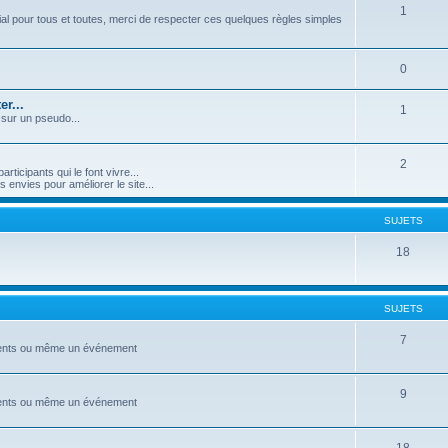
1
l pour tous et toutes, merci de respecter ces quelques règles simples
0
r...
1
 sur un pseudo...
2
icipants qui le font vivre...
nvies pour améliorer le site...
SUJETS
18
SUJETS
7
ements ou même un événement
9
ements ou même un événement
18