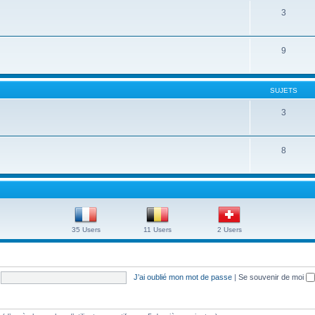
3
9
SUJETS
3
8
35 Users
11 Users
2 Users
J’ai oublié mon mot de passe
|
Se souvenir de moi