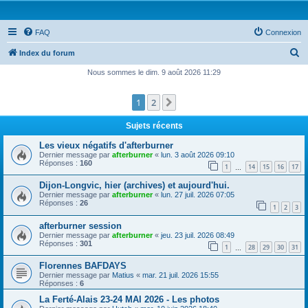
FAQ
Connexion
R
Index du forum
e
Nous sommes le dim. 9 août 2026 11:29
c
1
2
Suivante
h
e
Sujets récents
r
Les vieux négatifs d'afterburner
c
Dernier message par
afterburner
«
lun. 3 août 2026 09:10
Réponses :
160
1
14
15
16
17
h
…
e
Dijon-Longvic, hier (archives) et aujourd'hui.
Dernier message par
afterburner
«
lun. 27 juil. 2026 07:05
r
Réponses :
26
1
2
3
afterburner session
Dernier message par
afterburner
«
jeu. 23 juil. 2026 08:49
Réponses :
301
1
28
29
30
31
…
Florennes BAFDAYS
Dernier message par
Matius
«
mar. 21 juil. 2026 15:55
Réponses :
6
La Ferté-Alais 23-24 MAI 2026 - Les photos