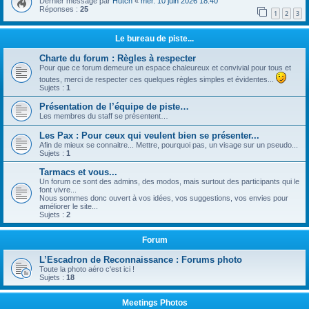
Dernier message par
Hutch
«
mer. 10 juin 2026 18:40
Réponses :
25
1
2
3
Le bureau de piste...
Charte du forum : Règles à respecter
Pour que ce forum demeure un espace chaleureux et convivial pour tous et
toutes, merci de respecter ces quelques règles simples et évidentes...
Sujets :
1
Présentation de l’équipe de piste…
Les membres du staff se présentent…
Les Pax : Pour ceux qui veulent bien se présenter...
Afin de mieux se connaitre... Mettre, pourquoi pas, un visage sur un pseudo...
Sujets :
1
Tarmacs et vous...
Un forum ce sont des admins, des modos, mais surtout des participants qui le
font vivre...
Nous sommes donc ouvert à vos idées, vos suggestions, vos envies pour
améliorer le site...
Sujets :
2
Forum
L’Escadron de Reconnaissance : Forums photo
Toute la photo aéro c'est ici !
Sujets :
18
Meetings Photos