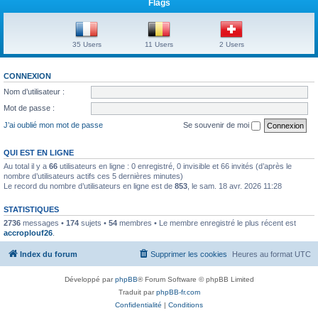
Flags
35 Users
11 Users
2 Users
CONNEXION
Nom d’utilisateur :
Mot de passe :
J’ai oublié mon mot de passe
Se souvenir de moi
QUI EST EN LIGNE
Au total il y a
66
utilisateurs en ligne : 0 enregistré, 0 invisible et 66 invités (d’après le
nombre d’utilisateurs actifs ces 5 dernières minutes)
Le record du nombre d’utilisateurs en ligne est de
853
, le sam. 18 avr. 2026 11:28
STATISTIQUES
2736
messages •
174
sujets •
54
membres • Le membre enregistré le plus récent est
accroplouf26
.
Index du forum
Supprimer les cookies
Heures au format
UTC
Développé par
phpBB
® Forum Software © phpBB Limited
Traduit par
phpBB-fr.com
Confidentialité
|
Conditions