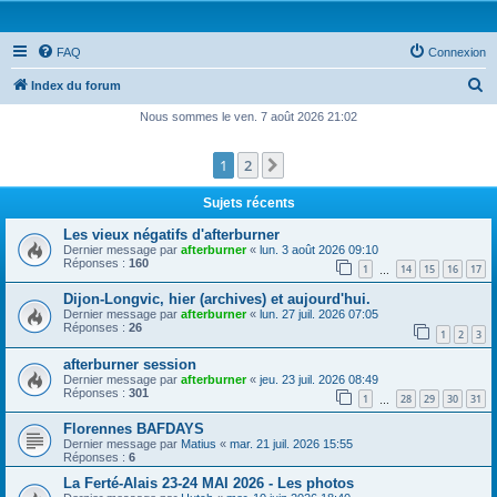
FAQ
Connexion
R
Index du forum
e
Nous sommes le ven. 7 août 2026 21:02
c
1
2
Suivante
h
e
Sujets récents
r
Les vieux négatifs d'afterburner
c
Dernier message par
afterburner
«
lun. 3 août 2026 09:10
Réponses :
160
1
14
15
16
17
h
…
e
Dijon-Longvic, hier (archives) et aujourd'hui.
Dernier message par
afterburner
«
lun. 27 juil. 2026 07:05
r
Réponses :
26
1
2
3
afterburner session
Dernier message par
afterburner
«
jeu. 23 juil. 2026 08:49
Réponses :
301
1
28
29
30
31
…
Florennes BAFDAYS
Dernier message par
Matius
«
mar. 21 juil. 2026 15:55
Réponses :
6
La Ferté-Alais 23-24 MAI 2026 - Les photos