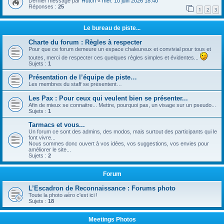
Dernier message par
Hutch
«
mer. 10 juin 2026 18:40
Réponses :
25
1
2
3
Le bureau de piste...
Charte du forum : Règles à respecter
Pour que ce forum demeure un espace chaleureux et convivial pour tous et
toutes, merci de respecter ces quelques règles simples et évidentes...
Sujets :
1
Présentation de l’équipe de piste…
Les membres du staff se présentent…
Les Pax : Pour ceux qui veulent bien se présenter...
Afin de mieux se connaitre... Mettre, pourquoi pas, un visage sur un pseudo...
Sujets :
1
Tarmacs et vous...
Un forum ce sont des admins, des modos, mais surtout des participants qui le
font vivre...
Nous sommes donc ouvert à vos idées, vos suggestions, vos envies pour
améliorer le site...
Sujets :
2
Forum
L’Escadron de Reconnaissance : Forums photo
Toute la photo aéro c'est ici !
Sujets :
18
Meetings Photos