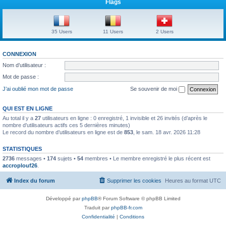
Flags
35 Users
11 Users
2 Users
CONNEXION
Nom d’utilisateur :
Mot de passe :
J’ai oublié mon mot de passe
Se souvenir de moi
QUI EST EN LIGNE
Au total il y a
27
utilisateurs en ligne : 0 enregistré, 1 invisible et 26 invités (d’après le
nombre d’utilisateurs actifs ces 5 dernières minutes)
Le record du nombre d’utilisateurs en ligne est de
853
, le sam. 18 avr. 2026 11:28
STATISTIQUES
2736
messages •
174
sujets •
54
membres • Le membre enregistré le plus récent est
accroplouf26
.
Index du forum
Supprimer les cookies
Heures au format
UTC
Développé par
phpBB
® Forum Software © phpBB Limited
Traduit par
phpBB-fr.com
Confidentialité
|
Conditions