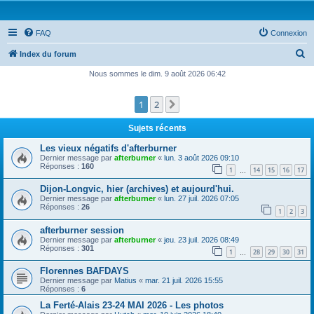
FAQ
Connexion
R
Index du forum
e
Nous sommes le dim. 9 août 2026 06:42
c
1
2
Suivante
h
e
Sujets récents
r
Les vieux négatifs d'afterburner
c
Dernier message par
afterburner
«
lun. 3 août 2026 09:10
Réponses :
160
1
14
15
16
17
h
…
e
Dijon-Longvic, hier (archives) et aujourd'hui.
Dernier message par
afterburner
«
lun. 27 juil. 2026 07:05
r
Réponses :
26
1
2
3
afterburner session
Dernier message par
afterburner
«
jeu. 23 juil. 2026 08:49
Réponses :
301
1
28
29
30
31
…
Florennes BAFDAYS
Dernier message par
Matius
«
mar. 21 juil. 2026 15:55
Réponses :
6
La Ferté-Alais 23-24 MAI 2026 - Les photos