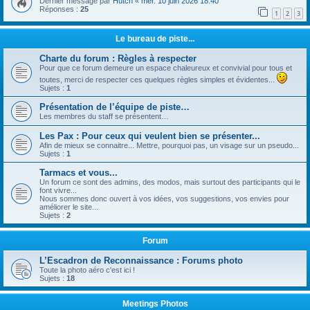
Dernier message par
Hutch
«
mer. 10 juin 2026 18:40
Réponses :
25
1
2
3
Le bureau de piste...
Charte du forum : Règles à respecter
Pour que ce forum demeure un espace chaleureux et convivial pour tous et
toutes, merci de respecter ces quelques règles simples et évidentes...
Sujets :
1
Présentation de l’équipe de piste…
Les membres du staff se présentent…
Les Pax : Pour ceux qui veulent bien se présenter...
Afin de mieux se connaitre... Mettre, pourquoi pas, un visage sur un pseudo...
Sujets :
1
Tarmacs et vous...
Un forum ce sont des admins, des modos, mais surtout des participants qui le
font vivre...
Nous sommes donc ouvert à vos idées, vos suggestions, vos envies pour
améliorer le site...
Sujets :
2
Forum
L’Escadron de Reconnaissance : Forums photo
Toute la photo aéro c'est ici !
Sujets :
18
Meetings Photos