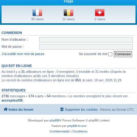
Flags
35 Users
11 Users
2 Users
CONNEXION
Nom d’utilisateur :
Mot de passe :
J’ai oublié mon mot de passe
Se souvenir de moi
QUI EST EN LIGNE
Au total il y a
31
utilisateurs en ligne : 0 enregistré, 0 invisible et 31 invités (d’après le
nombre d’utilisateurs actifs ces 5 dernières minutes)
Le record du nombre d’utilisateurs en ligne est de
853
, le sam. 18 avr. 2026 11:28
STATISTIQUES
2736
messages •
174
sujets •
54
membres • Le membre enregistré le plus récent est
accroplouf26
.
Index du forum
Supprimer les cookies
Heures au format
UTC
Développé par
phpBB
® Forum Software © phpBB Limited
Traduit par
phpBB-fr.com
Confidentialité
|
Conditions