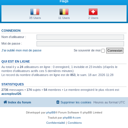
Flags
35 Users
11 Users
2 Users
CONNEXION
Nom d’utilisateur :
Mot de passe :
J’ai oublié mon mot de passe
Se souvenir de moi
QUI EST EN LIGNE
Au total il y a
24
utilisateurs en ligne : 0 enregistré, 1 invisible et 23 invités (d’après le
nombre d’utilisateurs actifs ces 5 dernières minutes)
Le record du nombre d’utilisateurs en ligne est de
853
, le sam. 18 avr. 2026 11:28
STATISTIQUES
2736
messages •
174
sujets •
54
membres • Le membre enregistré le plus récent est
accroplouf26
.
Index du forum
Supprimer les cookies
Heures au format
UTC
Développé par
phpBB
® Forum Software © phpBB Limited
Traduit par
phpBB-fr.com
Confidentialité
|
Conditions