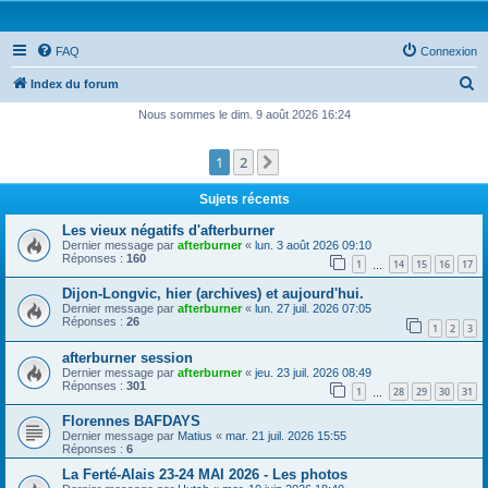
FAQ
Connexion
R
Index du forum
e
Nous sommes le dim. 9 août 2026 16:24
c
1
2
Suivante
h
e
Sujets récents
r
Les vieux négatifs d'afterburner
c
Dernier message par
afterburner
«
lun. 3 août 2026 09:10
Réponses :
160
1
14
15
16
17
h
…
e
Dijon-Longvic, hier (archives) et aujourd'hui.
Dernier message par
afterburner
«
lun. 27 juil. 2026 07:05
r
Réponses :
26
1
2
3
afterburner session
Dernier message par
afterburner
«
jeu. 23 juil. 2026 08:49
Réponses :
301
1
28
29
30
31
…
Florennes BAFDAYS
Dernier message par
Matius
«
mar. 21 juil. 2026 15:55
Réponses :
6
La Ferté-Alais 23-24 MAI 2026 - Les photos