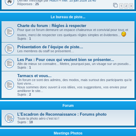
Dernier message par
Hutch
«
mer. 10 juin 2026 18:40
Réponses :
25
1
2
3
Le bureau de piste...
Charte du forum : Règles à respecter
Pour que ce forum demeure un espace chaleureux et convivial pour tous et
toutes, merci de respecter ces quelques règles simples et évidentes...
Sujets :
1
Présentation de l’équipe de piste…
Les membres du staff se présentent…
Les Pax : Pour ceux qui veulent bien se présenter...
Afin de mieux se connaitre... Mettre, pourquoi pas, un visage sur un pseudo...
Sujets :
1
Tarmacs et vous...
Un forum ce sont des admins, des modos, mais surtout des participants qui le
font vivre...
Nous sommes donc ouvert à vos idées, vos suggestions, vos envies pour
améliorer le site...
Sujets :
2
Forum
L’Escadron de Reconnaissance : Forums photo
Toute la photo aéro c'est ici !
Sujets :
18
Meetings Photos