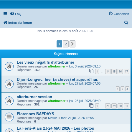
FAQ
Connexion
R
Index du forum
e
Nous sommes le dim. 9 août 2026 16:01
c
1
2
Suivante
h
e
Sujets récents
r
Les vieux négatifs d'afterburner
c
Dernier message par
afterburner
«
lun. 3 août 2026 09:10
Réponses :
160
1
14
15
16
17
h
…
e
Dijon-Longvic, hier (archives) et aujourd'hui.
Dernier message par
afterburner
«
lun. 27 juil. 2026 07:05
r
Réponses :
26
1
2
3
afterburner session
Dernier message par
afterburner
«
jeu. 23 juil. 2026 08:49
Réponses :
301
1
28
29
30
31
…
Florennes BAFDAYS
Dernier message par
Matius
«
mar. 21 juil. 2026 15:55
Réponses :
6
La Ferté-Alais 23-24 MAI 2026 - Les photos