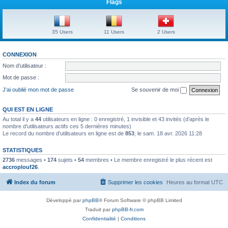
Flags
35 Users
11 Users
2 Users
CONNEXION
Nom d’utilisateur :
Mot de passe :
J’ai oublié mon mot de passe
Se souvenir de moi
QUI EST EN LIGNE
Au total il y a
44
utilisateurs en ligne : 0 enregistré, 1 invisible et 43 invités (d’après le
nombre d’utilisateurs actifs ces 5 dernières minutes)
Le record du nombre d’utilisateurs en ligne est de
853
, le sam. 18 avr. 2026 11:28
STATISTIQUES
2736
messages •
174
sujets •
54
membres • Le membre enregistré le plus récent est
accroplouf26
.
Index du forum
Supprimer les cookies
Heures au format
UTC
Développé par
phpBB
® Forum Software © phpBB Limited
Traduit par
phpBB-fr.com
Confidentialité
|
Conditions