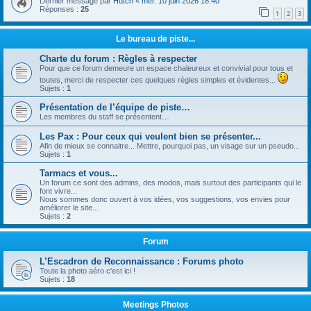
Dernier message par
Hutch
«
mer. 10 juin 2026 18:40
Réponses :
25
1
2
3
Le bureau de piste...
Charte du forum : Règles à respecter
Pour que ce forum demeure un espace chaleureux et convivial pour tous et
toutes, merci de respecter ces quelques règles simples et évidentes...
Sujets :
1
Présentation de l’équipe de piste…
Les membres du staff se présentent…
Les Pax : Pour ceux qui veulent bien se présenter...
Afin de mieux se connaitre... Mettre, pourquoi pas, un visage sur un pseudo...
Sujets :
1
Tarmacs et vous...
Un forum ce sont des admins, des modos, mais surtout des participants qui le
font vivre...
Nous sommes donc ouvert à vos idées, vos suggestions, vos envies pour
améliorer le site...
Sujets :
2
Forum
L’Escadron de Reconnaissance : Forums photo
Toute la photo aéro c'est ici !
Sujets :
18
Meetings Photos