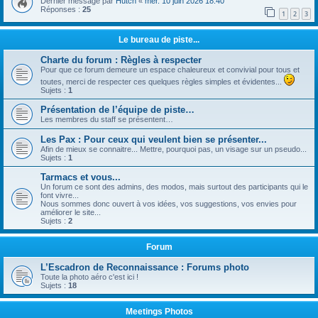
Dernier message par
Hutch
«
mer. 10 juin 2026 18:40
Réponses :
25
1
2
3
Le bureau de piste...
Charte du forum : Règles à respecter
Pour que ce forum demeure un espace chaleureux et convivial pour tous et
toutes, merci de respecter ces quelques règles simples et évidentes...
Sujets :
1
Présentation de l’équipe de piste…
Les membres du staff se présentent…
Les Pax : Pour ceux qui veulent bien se présenter...
Afin de mieux se connaitre... Mettre, pourquoi pas, un visage sur un pseudo...
Sujets :
1
Tarmacs et vous...
Un forum ce sont des admins, des modos, mais surtout des participants qui le
font vivre...
Nous sommes donc ouvert à vos idées, vos suggestions, vos envies pour
améliorer le site...
Sujets :
2
Forum
L’Escadron de Reconnaissance : Forums photo
Toute la photo aéro c'est ici !
Sujets :
18
Meetings Photos