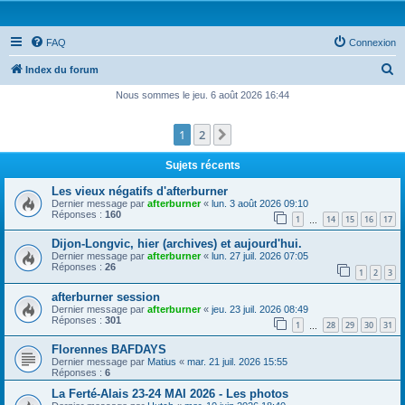
FAQ
Connexion
R
Index du forum
e
Nous sommes le jeu. 6 août 2026 16:44
c
1
2
Suivante
h
e
Sujets récents
r
Les vieux négatifs d'afterburner
c
Dernier message par
afterburner
«
lun. 3 août 2026 09:10
Réponses :
160
1
14
15
16
17
h
…
e
Dijon-Longvic, hier (archives) et aujourd'hui.
Dernier message par
afterburner
«
lun. 27 juil. 2026 07:05
r
Réponses :
26
1
2
3
afterburner session
Dernier message par
afterburner
«
jeu. 23 juil. 2026 08:49
Réponses :
301
1
28
29
30
31
…
Florennes BAFDAYS
Dernier message par
Matius
«
mar. 21 juil. 2026 15:55
Réponses :
6
La Ferté-Alais 23-24 MAI 2026 - Les photos