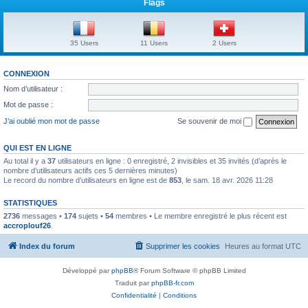
Flags
35 Users
11 Users
2 Users
CONNEXION
Nom d’utilisateur :
Mot de passe :
J’ai oublié mon mot de passe
Se souvenir de moi
QUI EST EN LIGNE
Au total il y a
37
utilisateurs en ligne : 0 enregistré, 2 invisibles et 35 invités (d’après le
nombre d’utilisateurs actifs ces 5 dernières minutes)
Le record du nombre d’utilisateurs en ligne est de
853
, le sam. 18 avr. 2026 11:28
STATISTIQUES
2736
messages •
174
sujets •
54
membres • Le membre enregistré le plus récent est
accroplouf26
.
Index du forum
Supprimer les cookies
Heures au format
UTC
Développé par
phpBB
® Forum Software © phpBB Limited
Traduit par
phpBB-fr.com
Confidentialité
|
Conditions