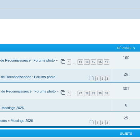
RÉPONSES
160
 de Reconnaissance : Forums photo
»
1
13
14
15
16
17
…
26
 de Reconnaissance : Forums photo
1
2
3
301
n de Reconnaissance : Forums photo
»
1
27
28
29
30
31
…
6
»
Meetings 2026
25
hotos
»
Meetings 2026
1
2
3
SUJETS