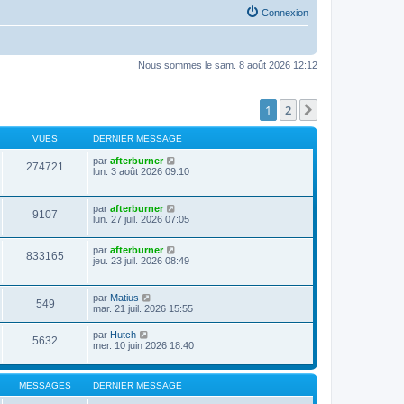
Connexion
Nous sommes le sam. 8 août 2026 12:12
1
2
Suivante
VUES
DERNIER MESSAGE
par
afterburner
274721
lun. 3 août 2026 09:10
par
afterburner
9107
lun. 27 juil. 2026 07:05
par
afterburner
833165
jeu. 23 juil. 2026 08:49
par
Matius
549
mar. 21 juil. 2026 15:55
par
Hutch
5632
mer. 10 juin 2026 18:40
MESSAGES
DERNIER MESSAGE