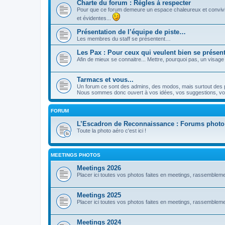
Charte du forum : Règles à respecter
Pour que ce forum demeure un espace chaleureux et convivia
et évidentes...
Présentation de l’équipe de piste…
Les membres du staff se présentent…
Les Pax : Pour ceux qui veulent bien se présente
Afin de mieux se connaitre... Mettre, pourquoi pas, un visage
Tarmacs et vous...
Un forum ce sont des admins, des modos, mais surtout des part
Nous sommes donc ouvert à vos idées, vos suggestions, vos e
FORUM
L’Escadron de Reconnaissance : Forums photo
Toute la photo aéro c'est ici !
MEETINGS PHOTOS
Meetings 2026
Placer ici toutes vos photos faites en meetings, rassembl
Meetings 2025
Placer ici toutes vos photos faites en meetings, rassembl
Meetings 2024