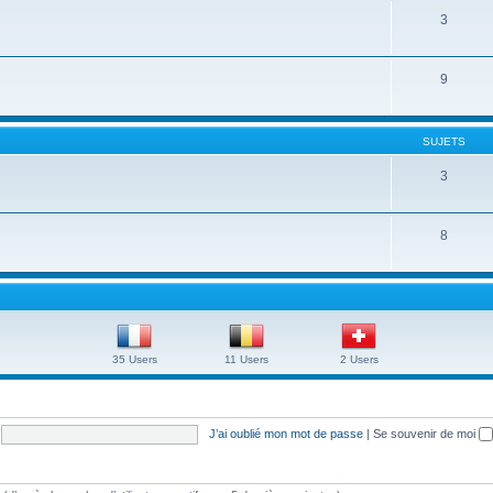
3
9
SUJETS
3
8
35 Users
11 Users
2 Users
J’ai oublié mon mot de passe
|
Se souvenir de moi