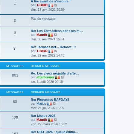
A lire avant de s'inscrire !
1
V
par
T-BIRD
o
dim. 18 avr. 2021 20:09
i
r
Pas de message
l
0
e
d
e
Re: Les Tarmaciens dans les m…
3
r
V
par
Maudit
n
o
dim. 30 mai 2021 15:51
i
i
e
r
Re: Tarmacs.net... Reboot !!!
r
l
31
V
par
T-BIRD
m
e
o
e
dim. 29 mai 2022 14:43
d
i
s
e
r
s
r
l
a
MESSAGES
DERNIER MESSAGE
n
e
g
i
d
e
Re: Les vieux négatifs d'afte…
e
803
e
V
par
afterburner
r
r
o
m
lun. 3 août 2026 09:10
n
i
e
i
r
s
e
l
s
MESSAGES
DERNIER MESSAGE
r
e
a
m
d
g
Re: Florennes BAFDAYS
e
80
e
e
V
par
Matius
s
r
o
s
mar. 21 juil. 2026 15:55
n
i
a
i
r
g
Re: Meaux 2025
e
l
125
e
V
par
Maudit
r
e
o
m
ven. 27 mars 2026 16:32
d
i
e
e
r
s
r
Re: RIAT 2024 : quelle éditio…
l
183