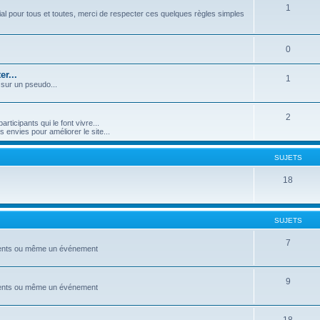
1
l pour tous et toutes, merci de respecter ces quelques règles simples
0
r...
1
 sur un pseudo...
2
icipants qui le font vivre...
nvies pour améliorer le site...
SUJETS
18
SUJETS
7
ements ou même un événement
9
ements ou même un événement
18