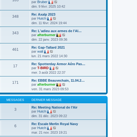
s
n
V
par
Bruber
e
a
i
o
dim. 9 févr. 2025 10:42
d
g
e
i
e
e
r
r
r
Re: Axalp 2023
m
l
348
V
n
par
Hutch
e
e
o
i
dim. 11 févr. 2024 19:44
s
d
i
e
s
e
r
r
a
r
Re: L'adieu aux armes de l'Al…
l
m
343
g
n
V
par
afterburner
e
e
e
i
o
dim. 22 janv. 2023 09:36
d
s
e
i
e
s
r
r
r
a
Re: Gap-Tallard 2021
m
l
461
V
n
g
par
walt
e
e
o
i
e
lun. 21 mars 2022 14:30
s
d
i
e
s
e
r
r
a
r
Re: Spotterday Armor Aéro Pas…
l
m
17
g
V
n
par
T-BIRD
e
e
e
o
i
mer. 3 août 2022 22:37
d
s
i
e
e
s
r
r
r
a
Re: EBBE Beauvechain, 11.04.2…
l
m
171
n
g
V
par
afterburner
e
e
i
e
o
ven. 31 mars 2023 09:53
d
s
e
i
e
s
r
r
r
a
m
l
MESSAGES
DERNIER MESSAGE
n
g
e
e
i
e
s
d
Re: Meeting National de l’Air
e
3
s
e
V
par
Hutch
r
a
r
o
m
dim. 31 déc. 2023 09:22
g
n
i
e
e
i
r
s
Re: Escale Merlin Royal Navy
e
l
6
s
V
par
Hutch
r
e
a
o
m
mar. 21 nov. 2023 19:21
d
g
i
e
e