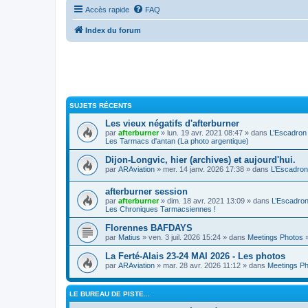
Accès rapide
FAQ
Index du forum
SUJETS RÉCENTS
Les vieux négatifs d'afterburner
par
afterburner
» lun. 19 avr. 2021 08:47 » dans
L’Escadron
Les Tarmacs d'antan (La photo argentique)
Dijon-Longvic, hier (archives) et aujourd'hui.
par
ARAviation
» mer. 14 janv. 2026 17:38 » dans
L’Escadron
afterburner session
par
afterburner
» dim. 18 avr. 2021 13:09 » dans
L’Escadro
Les Chroniques Tarmacsiennes !
Florennes BAFDAYS
par
Matius
» ven. 3 juil. 2026 15:24 » dans
Meetings Photos
La Ferté-Alais 23-24 MAI 2026 - Les photos
par
ARAviation
» mar. 28 avr. 2026 11:12 » dans
Meetings P
LE BUREAU DE PISTE...