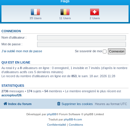
Flags
35 Users
11 Users
2 Users
CONNEXION
Nom d’utilisateur :
Mot de passe :
J’ai oublié mon mot de passe
Se souvenir de moi
QUI EST EN LIGNE
Au total il y a
8
utilisateurs en ligne : 0 enregistré, 1 invisible et 7 invités (d’après le nombre
d’utilisateurs actifs ces 5 dernières minutes)
Le record du nombre d’utilisateurs en ligne est de
853
, le sam. 18 avr. 2026 11:28
STATISTIQUES
2736
messages •
174
sujets •
54
membres • Le membre enregistré le plus récent est
accroplouf26
.
Index du forum
Supprimer les cookies
Heures au format
UTC
Développé par
phpBB
® Forum Software © phpBB Limited
Traduit par
phpBB-fr.com
Confidentialité
|
Conditions