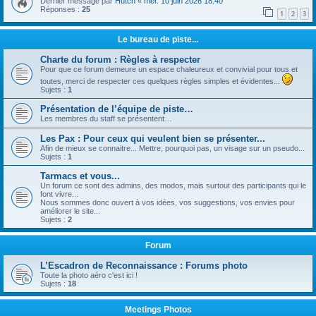
Dernier message par
Hutch
«
mer. 10 juin 2026 18:40
Réponses :
25
1
2
3
Le bureau de piste...
Charte du forum : Règles à respecter
Pour que ce forum demeure un espace chaleureux et convivial pour tous et
toutes, merci de respecter ces quelques règles simples et évidentes...
Sujets :
1
Présentation de l’équipe de piste…
Les membres du staff se présentent…
Les Pax : Pour ceux qui veulent bien se présenter...
Afin de mieux se connaitre... Mettre, pourquoi pas, un visage sur un pseudo...
Sujets :
1
Tarmacs et vous...
Un forum ce sont des admins, des modos, mais surtout des participants qui le
font vivre...
Nous sommes donc ouvert à vos idées, vos suggestions, vos envies pour
améliorer le site...
Sujets :
2
Forum
L’Escadron de Reconnaissance : Forums photo
Toute la photo aéro c'est ici !
Sujets :
18
Meetings Photos