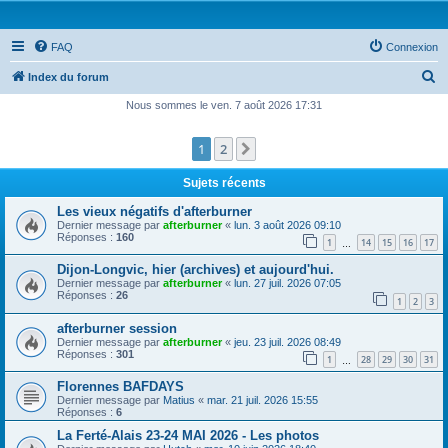
FAQ
Connexion
R
Index du forum
e
Nous sommes le ven. 7 août 2026 17:31
c
1
2
Suivante
h
e
Sujets récents
r
Les vieux négatifs d'afterburner
c
Dernier message par
afterburner
«
lun. 3 août 2026 09:10
Réponses :
160
1
14
15
16
17
h
…
e
Dijon-Longvic, hier (archives) et aujourd'hui.
Dernier message par
afterburner
«
lun. 27 juil. 2026 07:05
r
Réponses :
26
1
2
3
afterburner session
Dernier message par
afterburner
«
jeu. 23 juil. 2026 08:49
Réponses :
301
1
28
29
30
31
…
Florennes BAFDAYS
Dernier message par
Matius
«
mar. 21 juil. 2026 15:55
Réponses :
6
La Ferté-Alais 23-24 MAI 2026 - Les photos