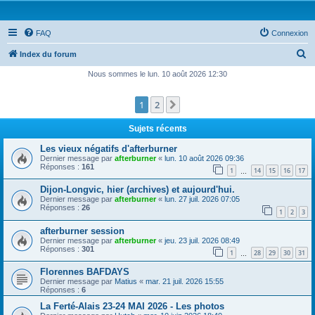
FAQ
Connexion
R
Index du forum
e
Nous sommes le lun. 10 août 2026 12:30
c
1
2
Suivante
h
e
Sujets récents
r
Les vieux négatifs d'afterburner
c
Dernier message par
afterburner
«
lun. 10 août 2026 09:36
Réponses :
161
1
14
15
16
17
h
…
e
Dijon-Longvic, hier (archives) et aujourd'hui.
Dernier message par
afterburner
«
lun. 27 juil. 2026 07:05
r
Réponses :
26
1
2
3
afterburner session
Dernier message par
afterburner
«
jeu. 23 juil. 2026 08:49
Réponses :
301
1
28
29
30
31
…
Florennes BAFDAYS
Dernier message par
Matius
«
mar. 21 juil. 2026 15:55
Réponses :
6
La Ferté-Alais 23-24 MAI 2026 - Les photos