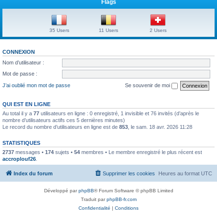
Flags
35 Users
11 Users
2 Users
CONNEXION
Nom d’utilisateur :
Mot de passe :
J’ai oublié mon mot de passe
Se souvenir de moi
QUI EST EN LIGNE
Au total il y a
77
utilisateurs en ligne : 0 enregistré, 1 invisible et 76 invités (d’après le
nombre d’utilisateurs actifs ces 5 dernières minutes)
Le record du nombre d’utilisateurs en ligne est de
853
, le sam. 18 avr. 2026 11:28
STATISTIQUES
2737
messages •
174
sujets •
54
membres • Le membre enregistré le plus récent est
accroplouf26
.
Index du forum
Supprimer les cookies
Heures au format
UTC
Développé par
phpBB
® Forum Software © phpBB Limited
Traduit par
phpBB-fr.com
Confidentialité
|
Conditions