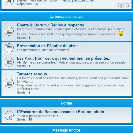
Dernier message par
Hutch
«
mer. 10 juin 2026 18:40
Réponses :
25
1
2
3
Le bureau de piste...
Charte du forum : Règles à respecter
Pour que ce forum demeure un espace chaleureux et convivial pour tous et
toutes, merci de respecter ces quelques règles simples et évidentes...
Sujets :
1
Présentation de l’équipe de piste…
Les membres du staff se présentent…
Les Pax : Pour ceux qui veulent bien se présenter...
Afin de mieux se connaitre... Mettre, pourquoi pas, un visage sur un pseudo...
Sujets :
1
Tarmacs et vous...
Un forum ce sont des admins, des modos, mais surtout des participants qui le
font vivre...
Nous sommes donc ouvert à vos idées, vos suggestions, vos envies pour
améliorer le site...
Sujets :
2
Forum
L’Escadron de Reconnaissance : Forums photo
Toute la photo aéro c'est ici !
Sujets :
18
Meetings Photos