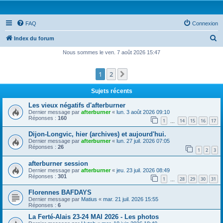
FAQ
Connexion
R
Index du forum
e
Nous sommes le ven. 7 août 2026 15:47
c
1
2
Suivante
h
e
Sujets récents
r
Les vieux négatifs d'afterburner
c
Dernier message par
afterburner
«
lun. 3 août 2026 09:10
Réponses :
160
1
14
15
16
17
h
…
e
Dijon-Longvic, hier (archives) et aujourd'hui.
Dernier message par
afterburner
«
lun. 27 juil. 2026 07:05
r
Réponses :
26
1
2
3
afterburner session
Dernier message par
afterburner
«
jeu. 23 juil. 2026 08:49
Réponses :
301
1
28
29
30
31
…
Florennes BAFDAYS
Dernier message par
Matius
«
mar. 21 juil. 2026 15:55
Réponses :
6
La Ferté-Alais 23-24 MAI 2026 - Les photos