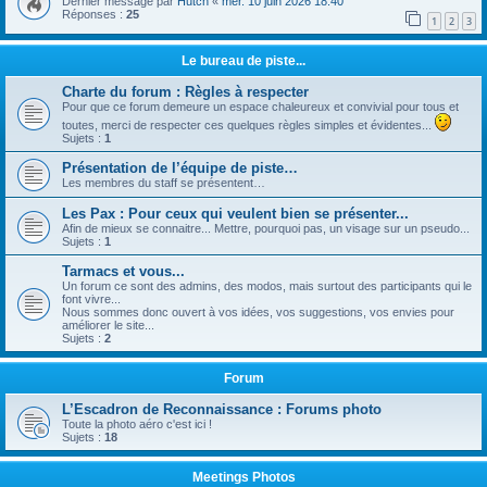
Dernier message par
Hutch
«
mer. 10 juin 2026 18:40
Réponses :
25
1
2
3
Le bureau de piste...
Charte du forum : Règles à respecter
Pour que ce forum demeure un espace chaleureux et convivial pour tous et
toutes, merci de respecter ces quelques règles simples et évidentes...
Sujets :
1
Présentation de l’équipe de piste…
Les membres du staff se présentent…
Les Pax : Pour ceux qui veulent bien se présenter...
Afin de mieux se connaitre... Mettre, pourquoi pas, un visage sur un pseudo...
Sujets :
1
Tarmacs et vous...
Un forum ce sont des admins, des modos, mais surtout des participants qui le
font vivre...
Nous sommes donc ouvert à vos idées, vos suggestions, vos envies pour
améliorer le site...
Sujets :
2
Forum
L’Escadron de Reconnaissance : Forums photo
Toute la photo aéro c'est ici !
Sujets :
18
Meetings Photos