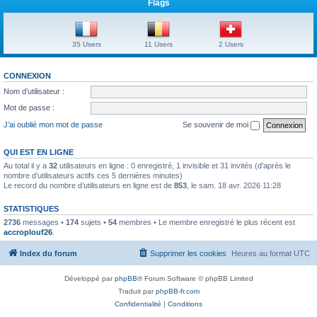
Flags
35 Users
11 Users
2 Users
CONNEXION
Nom d’utilisateur :
Mot de passe :
J’ai oublié mon mot de passe
Se souvenir de moi
QUI EST EN LIGNE
Au total il y a
32
utilisateurs en ligne : 0 enregistré, 1 invisible et 31 invités (d’après le
nombre d’utilisateurs actifs ces 5 dernières minutes)
Le record du nombre d’utilisateurs en ligne est de
853
, le sam. 18 avr. 2026 11:28
STATISTIQUES
2736
messages •
174
sujets •
54
membres • Le membre enregistré le plus récent est
accroplouf26
.
Index du forum
Supprimer les cookies
Heures au format
UTC
Développé par
phpBB
® Forum Software © phpBB Limited
Traduit par
phpBB-fr.com
Confidentialité
|
Conditions