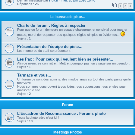
Dernier message par
Hutch
«
mer. 10 juin 2026 18:40
Réponses :
25
1
2
3
Le bureau de piste...
Charte du forum : Règles à respecter
Pour que ce forum demeure un espace chaleureux et convivial pour tous et
toutes, merci de respecter ces quelques règles simples et évidentes...
Sujets :
1
Présentation de l’équipe de piste…
Les membres du staff se présentent…
Les Pax : Pour ceux qui veulent bien se présenter...
Afin de mieux se connaitre... Mettre, pourquoi pas, un visage sur un pseudo...
Sujets :
1
Tarmacs et vous...
Un forum ce sont des admins, des modos, mais surtout des participants qui le
font vivre...
Nous sommes donc ouvert à vos idées, vos suggestions, vos envies pour
améliorer le site...
Sujets :
2
Forum
L’Escadron de Reconnaissance : Forums photo
Toute la photo aéro c'est ici !
Sujets :
18
Meetings Photos