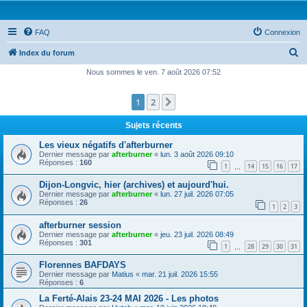
FAQ
Connexion
R
Index du forum
e
Nous sommes le ven. 7 août 2026 07:52
c
1
2
Suivante
h
e
Sujets récents
r
Les vieux négatifs d'afterburner
c
Dernier message par
afterburner
«
lun. 3 août 2026 09:10
Réponses :
160
1
14
15
16
17
h
…
e
Dijon-Longvic, hier (archives) et aujourd'hui.
Dernier message par
afterburner
«
lun. 27 juil. 2026 07:05
r
Réponses :
26
1
2
3
afterburner session
Dernier message par
afterburner
«
jeu. 23 juil. 2026 08:49
Réponses :
301
1
28
29
30
31
…
Florennes BAFDAYS
Dernier message par
Matius
«
mar. 21 juil. 2026 15:55
Réponses :
6
La Ferté-Alais 23-24 MAI 2026 - Les photos