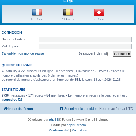
Flags
35 Users
11 Users
2 Users
CONNEXION
Nom d’utilisateur :
Mot de passe :
J’ai oublié mon mot de passe
Se souvenir de moi
QUI EST EN LIGNE
Au total il y a
22
utilisateurs en ligne : 0 enregistré, 1 invisible et 21 invités (d’après le
nombre d’utilisateurs actifs ces 5 dernières minutes)
Le record du nombre d’utilisateurs en ligne est de
853
, le sam. 18 avr. 2026 11:28
STATISTIQUES
2736
messages •
174
sujets •
54
membres • Le membre enregistré le plus récent est
accroplouf26
.
Index du forum
Supprimer les cookies
Heures au format
UTC
Développé par
phpBB
® Forum Software © phpBB Limited
Traduit par
phpBB-fr.com
Confidentialité
|
Conditions