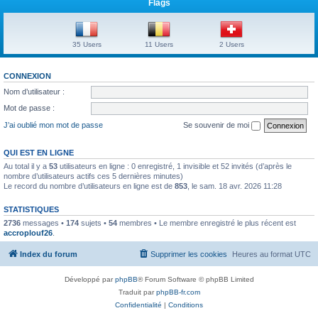
Flags
35 Users
11 Users
2 Users
CONNEXION
Nom d’utilisateur :
Mot de passe :
J’ai oublié mon mot de passe
Se souvenir de moi
QUI EST EN LIGNE
Au total il y a
53
utilisateurs en ligne : 0 enregistré, 1 invisible et 52 invités (d’après le
nombre d’utilisateurs actifs ces 5 dernières minutes)
Le record du nombre d’utilisateurs en ligne est de
853
, le sam. 18 avr. 2026 11:28
STATISTIQUES
2736
messages •
174
sujets •
54
membres • Le membre enregistré le plus récent est
accroplouf26
.
Index du forum
Supprimer les cookies
Heures au format
UTC
Développé par
phpBB
® Forum Software © phpBB Limited
Traduit par
phpBB-fr.com
Confidentialité
|
Conditions