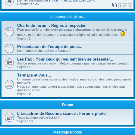
Dernier message par
Hutch
«
mer. 10 juin 2026 18:40
Réponses :
25
1
2
3
Le bureau de piste...
Charte du forum : Règles à respecter
Pour que ce forum demeure un espace chaleureux et convivial pour tous et
toutes, merci de respecter ces quelques règles simples et évidentes...
Sujets :
1
Présentation de l’équipe de piste…
Les membres du staff se présentent…
Les Pax : Pour ceux qui veulent bien se présenter...
Afin de mieux se connaitre... Mettre, pourquoi pas, un visage sur un pseudo...
Sujets :
1
Tarmacs et vous...
Un forum ce sont des admins, des modos, mais surtout des participants qui le
font vivre...
Nous sommes donc ouvert à vos idées, vos suggestions, vos envies pour
améliorer le site...
Sujets :
2
Forum
L’Escadron de Reconnaissance : Forums photo
Toute la photo aéro c'est ici !
Sujets :
18
Meetings Photos