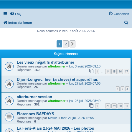
FAQ
Connexion
R
Index du forum
e
Nous sommes le ven. 7 août 2026 22:56
c
1
2
Suivante
h
e
Sujets récents
r
Les vieux négatifs d'afterburner
c
Dernier message par
afterburner
«
lun. 3 août 2026 09:10
Réponses :
160
1
14
15
16
17
h
…
e
Dijon-Longvic, hier (archives) et aujourd'hui.
Dernier message par
afterburner
«
lun. 27 juil. 2026 07:05
r
Réponses :
26
1
2
3
afterburner session
Dernier message par
afterburner
«
jeu. 23 juil. 2026 08:49
Réponses :
301
1
28
29
30
31
…
Florennes BAFDAYS
Dernier message par
Matius
«
mar. 21 juil. 2026 15:55
Réponses :
6
La Ferté-Alais 23-24 MAI 2026 - Les photos