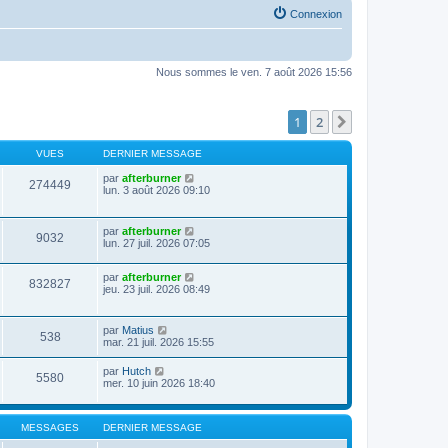
Connexion
Nous sommes le ven. 7 août 2026 15:56
1
2
Suivante
VUES
DERNIER MESSAGE
par
afterburner
274449
lun. 3 août 2026 09:10
par
afterburner
9032
lun. 27 juil. 2026 07:05
par
afterburner
832827
jeu. 23 juil. 2026 08:49
par
Matius
538
mar. 21 juil. 2026 15:55
par
Hutch
5580
mer. 10 juin 2026 18:40
MESSAGES
DERNIER MESSAGE