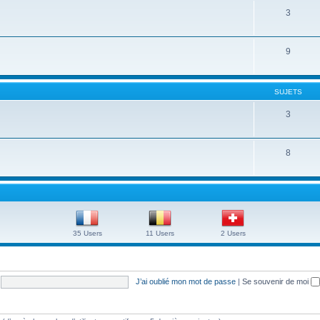
3
9
SUJETS
3
8
35 Users
11 Users
2 Users
J’ai oublié mon mot de passe
|
Se souvenir de moi