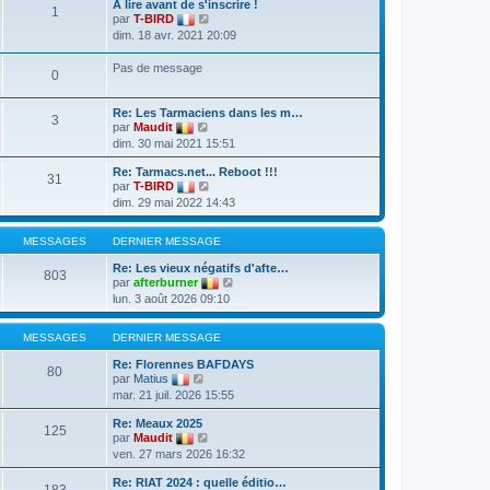
A lire avant de s'inscrire !
1
V
par
T-BIRD
o
dim. 18 avr. 2021 20:09
i
r
Pas de message
l
0
e
d
e
Re: Les Tarmaciens dans les m…
3
r
V
par
Maudit
n
o
dim. 30 mai 2021 15:51
i
i
e
r
Re: Tarmacs.net... Reboot !!!
r
l
31
V
par
T-BIRD
m
e
o
e
dim. 29 mai 2022 14:43
d
i
s
e
r
s
r
l
a
MESSAGES
DERNIER MESSAGE
n
e
g
i
d
e
Re: Les vieux négatifs d'afte…
e
803
e
V
par
afterburner
r
r
o
m
lun. 3 août 2026 09:10
n
i
e
i
r
s
e
l
s
MESSAGES
DERNIER MESSAGE
r
e
a
m
d
g
Re: Florennes BAFDAYS
e
80
e
e
V
par
Matius
s
r
o
s
mar. 21 juil. 2026 15:55
n
i
a
i
r
g
Re: Meaux 2025
e
l
125
e
V
par
Maudit
r
e
o
m
ven. 27 mars 2026 16:32
d
i
e
e
r
s
r
Re: RIAT 2024 : quelle éditio…
l
183