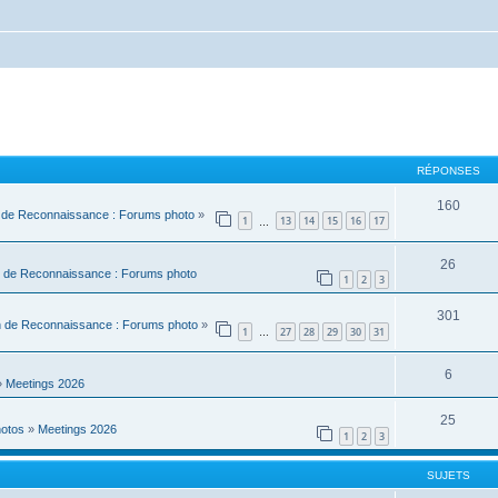
RÉPONSES
160
 de Reconnaissance : Forums photo
»
1
13
14
15
16
17
…
26
 de Reconnaissance : Forums photo
1
2
3
301
n de Reconnaissance : Forums photo
»
1
27
28
29
30
31
…
6
»
Meetings 2026
25
hotos
»
Meetings 2026
1
2
3
SUJETS