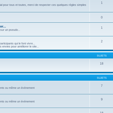
1
l pour tous et toutes, merci de respecter ces quelques règles simples
0
r...
1
 sur un pseudo...
2
icipants qui le font vivre...
nvies pour améliorer le site...
SUJETS
18
SUJETS
7
ements ou même un événement
9
ements ou même un événement
18