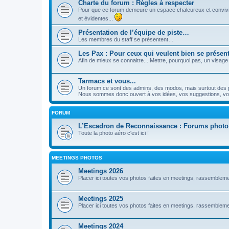
Charte du forum : Règles à respecter
Pour que ce forum demeure un espace chaleureux et convivia
et évidentes...
Présentation de l’équipe de piste…
Les membres du staff se présentent…
Les Pax : Pour ceux qui veulent bien se présente
Afin de mieux se connaitre... Mettre, pourquoi pas, un visage
Tarmacs et vous...
Un forum ce sont des admins, des modos, mais surtout des part
Nous sommes donc ouvert à vos idées, vos suggestions, vos e
FORUM
L’Escadron de Reconnaissance : Forums photo
Toute la photo aéro c'est ici !
MEETINGS PHOTOS
Meetings 2026
Placer ici toutes vos photos faites en meetings, rassembl
Meetings 2025
Placer ici toutes vos photos faites en meetings, rassembl
Meetings 2024