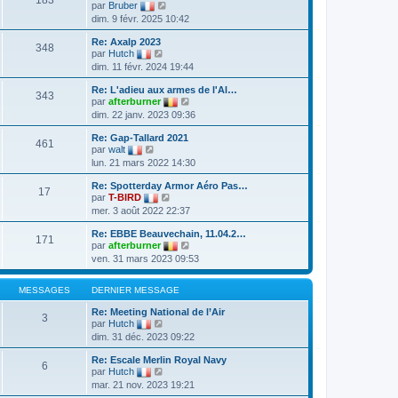
s
n
V
par
Bruber
e
a
i
o
dim. 9 févr. 2025 10:42
d
g
e
i
e
e
r
r
r
Re: Axalp 2023
m
l
348
V
n
par
Hutch
e
e
o
i
dim. 11 févr. 2024 19:44
s
d
i
e
s
e
r
r
a
r
Re: L'adieu aux armes de l'Al…
l
m
343
g
n
V
par
afterburner
e
e
e
i
o
dim. 22 janv. 2023 09:36
d
s
e
i
e
s
r
r
r
a
Re: Gap-Tallard 2021
m
l
461
V
n
g
par
walt
e
e
o
i
e
lun. 21 mars 2022 14:30
s
d
i
e
s
e
r
r
a
r
Re: Spotterday Armor Aéro Pas…
l
m
17
g
V
n
par
T-BIRD
e
e
e
o
i
mer. 3 août 2022 22:37
d
s
i
e
e
s
r
r
r
a
Re: EBBE Beauvechain, 11.04.2…
l
m
171
n
g
V
par
afterburner
e
e
i
e
o
ven. 31 mars 2023 09:53
d
s
e
i
e
s
r
r
r
a
m
l
MESSAGES
DERNIER MESSAGE
n
g
e
e
i
e
s
d
Re: Meeting National de l’Air
e
3
s
e
V
par
Hutch
r
a
r
o
m
dim. 31 déc. 2023 09:22
g
n
i
e
e
i
r
s
Re: Escale Merlin Royal Navy
e
l
6
s
V
par
Hutch
r
e
a
o
m
mar. 21 nov. 2023 19:21
d
g
i
e
e