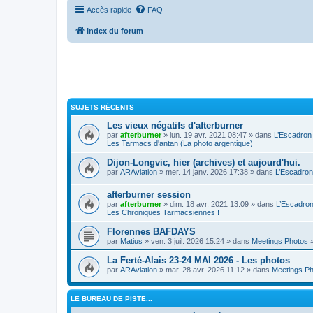
Accès rapide
FAQ
Index du forum
SUJETS RÉCENTS
Les vieux négatifs d'afterburner
par
afterburner
» lun. 19 avr. 2021 08:47 » dans
L’Escadron
Les Tarmacs d'antan (La photo argentique)
Dijon-Longvic, hier (archives) et aujourd'hui.
par
ARAviation
» mer. 14 janv. 2026 17:38 » dans
L’Escadron
afterburner session
par
afterburner
» dim. 18 avr. 2021 13:09 » dans
L’Escadro
Les Chroniques Tarmacsiennes !
Florennes BAFDAYS
par
Matius
» ven. 3 juil. 2026 15:24 » dans
Meetings Photos
La Ferté-Alais 23-24 MAI 2026 - Les photos
par
ARAviation
» mar. 28 avr. 2026 11:12 » dans
Meetings P
LE BUREAU DE PISTE...