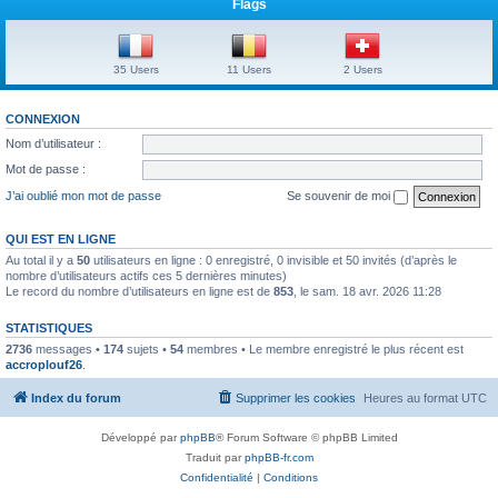
Flags
35 Users
11 Users
2 Users
CONNEXION
Nom d’utilisateur :
Mot de passe :
J’ai oublié mon mot de passe
Se souvenir de moi
QUI EST EN LIGNE
Au total il y a
50
utilisateurs en ligne : 0 enregistré, 0 invisible et 50 invités (d’après le
nombre d’utilisateurs actifs ces 5 dernières minutes)
Le record du nombre d’utilisateurs en ligne est de
853
, le sam. 18 avr. 2026 11:28
STATISTIQUES
2736
messages •
174
sujets •
54
membres • Le membre enregistré le plus récent est
accroplouf26
.
Index du forum
Supprimer les cookies
Heures au format
UTC
Développé par
phpBB
® Forum Software © phpBB Limited
Traduit par
phpBB-fr.com
Confidentialité
|
Conditions