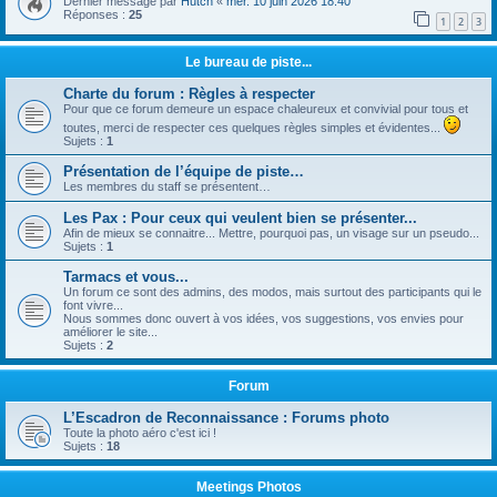
Dernier message par
Hutch
«
mer. 10 juin 2026 18:40
Réponses :
25
1
2
3
Le bureau de piste...
Charte du forum : Règles à respecter
Pour que ce forum demeure un espace chaleureux et convivial pour tous et
toutes, merci de respecter ces quelques règles simples et évidentes...
Sujets :
1
Présentation de l’équipe de piste…
Les membres du staff se présentent…
Les Pax : Pour ceux qui veulent bien se présenter...
Afin de mieux se connaitre... Mettre, pourquoi pas, un visage sur un pseudo...
Sujets :
1
Tarmacs et vous...
Un forum ce sont des admins, des modos, mais surtout des participants qui le
font vivre...
Nous sommes donc ouvert à vos idées, vos suggestions, vos envies pour
améliorer le site...
Sujets :
2
Forum
L’Escadron de Reconnaissance : Forums photo
Toute la photo aéro c'est ici !
Sujets :
18
Meetings Photos