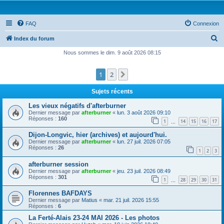
FAQ
Connexion
R
Index du forum
e
Nous sommes le dim. 9 août 2026 08:15
c
1
2
Suivante
h
e
Sujets récents
r
Les vieux négatifs d'afterburner
c
Dernier message par
afterburner
«
lun. 3 août 2026 09:10
Réponses :
160
1
14
15
16
17
h
…
e
Dijon-Longvic, hier (archives) et aujourd'hui.
Dernier message par
afterburner
«
lun. 27 juil. 2026 07:05
r
Réponses :
26
1
2
3
afterburner session
Dernier message par
afterburner
«
jeu. 23 juil. 2026 08:49
Réponses :
301
1
28
29
30
31
…
Florennes BAFDAYS
Dernier message par
Matius
«
mar. 21 juil. 2026 15:55
Réponses :
6
La Ferté-Alais 23-24 MAI 2026 - Les photos