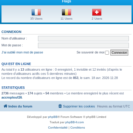
Flags
35 Users
11 Users
2 Users
CONNEXION
Nom d’utilisateur :
Mot de passe :
J’ai oublié mon mot de passe
Se souvenir de moi
QUI EST EN LIGNE
Au total il y a
13
utilisateurs en ligne : 0 enregistré, 1 invisible et 12 invités (d’après le
nombre d’utilisateurs actifs ces 5 dernières minutes)
Le record du nombre d’utilisateurs en ligne est de
853
, le sam. 18 avr. 2026 11:28
STATISTIQUES
2736
messages •
174
sujets •
54
membres • Le membre enregistré le plus récent est
accroplouf26
.
Index du forum
Supprimer les cookies
Heures au format
UTC
Développé par
phpBB
® Forum Software © phpBB Limited
Traduit par
phpBB-fr.com
Confidentialité
|
Conditions