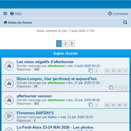
FAQ
Connexion
R
Index du forum
e
Nous sommes le ven. 7 août 2026 17:59
c
1
2
Suivante
h
e
Sujets récents
r
Les vieux négatifs d'afterburner
c
Dernier message par
afterburner
«
lun. 3 août 2026 09:10
Réponses :
160
1
14
15
16
17
h
…
e
Dijon-Longvic, hier (archives) et aujourd'hui.
Dernier message par
afterburner
«
lun. 27 juil. 2026 07:05
r
Réponses :
26
1
2
3
afterburner session
Dernier message par
afterburner
«
jeu. 23 juil. 2026 08:49
Réponses :
301
1
28
29
30
31
…
Florennes BAFDAYS
Dernier message par
Matius
«
mar. 21 juil. 2026 15:55
Réponses :
6
La Ferté-Alais 23-24 MAI 2026 - Les photos