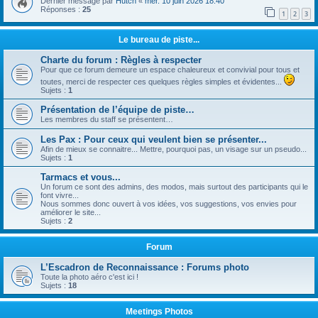
Dernier message par
Hutch
«
mer. 10 juin 2026 18:40
Réponses :
25
1
2
3
Le bureau de piste...
Charte du forum : Règles à respecter
Pour que ce forum demeure un espace chaleureux et convivial pour tous et
toutes, merci de respecter ces quelques règles simples et évidentes...
Sujets :
1
Présentation de l’équipe de piste…
Les membres du staff se présentent…
Les Pax : Pour ceux qui veulent bien se présenter...
Afin de mieux se connaitre... Mettre, pourquoi pas, un visage sur un pseudo...
Sujets :
1
Tarmacs et vous...
Un forum ce sont des admins, des modos, mais surtout des participants qui le
font vivre...
Nous sommes donc ouvert à vos idées, vos suggestions, vos envies pour
améliorer le site...
Sujets :
2
Forum
L’Escadron de Reconnaissance : Forums photo
Toute la photo aéro c'est ici !
Sujets :
18
Meetings Photos