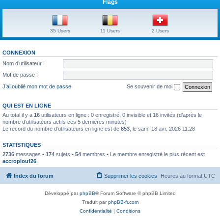
Flags
35 Users
11 Users
2 Users
CONNEXION
Nom d’utilisateur :
Mot de passe :
J’ai oublié mon mot de passe
Se souvenir de moi
QUI EST EN LIGNE
Au total il y a
16
utilisateurs en ligne : 0 enregistré, 0 invisible et 16 invités (d’après le
nombre d’utilisateurs actifs ces 5 dernières minutes)
Le record du nombre d’utilisateurs en ligne est de
853
, le sam. 18 avr. 2026 11:28
STATISTIQUES
2736
messages •
174
sujets •
54
membres • Le membre enregistré le plus récent est
accroplouf26
.
Index du forum
Supprimer les cookies
Heures au format
UTC
Développé par
phpBB
® Forum Software © phpBB Limited
Traduit par
phpBB-fr.com
Confidentialité
|
Conditions