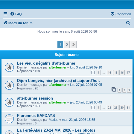
FAQ
Connexion
R
Index du forum
e
Nous sommes le sam. 8 août 2026 05:56
c
1
2
Suivante
h
e
Sujets récents
r
Les vieux négatifs d'afterburner
c
Dernier message par
afterburner
«
lun. 3 août 2026 09:10
Réponses :
160
1
14
15
16
17
h
…
e
Dijon-Longvic, hier (archives) et aujourd'hui.
Dernier message par
afterburner
«
lun. 27 juil. 2026 07:05
r
Réponses :
26
1
2
3
afterburner session
Dernier message par
afterburner
«
jeu. 23 juil. 2026 08:49
Réponses :
301
1
28
29
30
31
…
Florennes BAFDAYS
Dernier message par
Matius
«
mar. 21 juil. 2026 15:55
Réponses :
6
La Ferté-Alais 23-24 MAI 2026 - Les photos