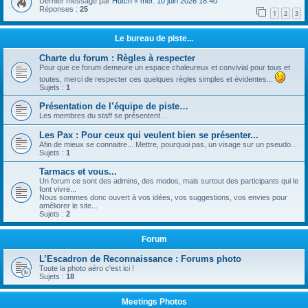
Dernier message par
Hutch
«
mer. 10 juin 2026 18:40
Réponses :
25
1
2
3
Le bureau de piste...
Charte du forum : Règles à respecter
Pour que ce forum demeure un espace chaleureux et convivial pour tous et
toutes, merci de respecter ces quelques règles simples et évidentes...
Sujets :
1
Présentation de l’équipe de piste…
Les membres du staff se présentent…
Les Pax : Pour ceux qui veulent bien se présenter...
Afin de mieux se connaitre... Mettre, pourquoi pas, un visage sur un pseudo...
Sujets :
1
Tarmacs et vous...
Un forum ce sont des admins, des modos, mais surtout des participants qui le
font vivre...
Nous sommes donc ouvert à vos idées, vos suggestions, vos envies pour
améliorer le site...
Sujets :
2
Forum
L’Escadron de Reconnaissance : Forums photo
Toute la photo aéro c'est ici !
Sujets :
18
Meetings Photos