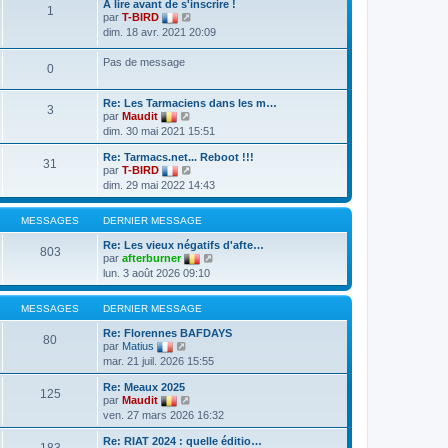
A lire avant de s'inscrire !
1
V
par
T-BIRD
o
dim. 18 avr. 2021 20:09
i
r
Pas de message
l
0
e
d
e
Re: Les Tarmaciens dans les m…
3
r
V
par
Maudit
n
o
dim. 30 mai 2021 15:51
i
i
e
r
Re: Tarmacs.net... Reboot !!!
r
l
31
V
par
T-BIRD
m
e
o
e
dim. 29 mai 2022 14:43
d
i
s
e
r
s
r
l
a
MESSAGES
DERNIER MESSAGE
n
e
g
i
d
e
Re: Les vieux négatifs d'afte…
e
803
e
V
par
afterburner
r
r
o
m
lun. 3 août 2026 09:10
n
i
e
i
r
s
e
l
s
MESSAGES
DERNIER MESSAGE
r
e
a
m
d
g
Re: Florennes BAFDAYS
e
80
e
e
V
par
Matius
s
r
o
s
mar. 21 juil. 2026 15:55
n
i
a
i
r
g
Re: Meaux 2025
e
l
125
e
V
par
Maudit
r
e
o
m
ven. 27 mars 2026 16:32
d
i
e
e
r
s
r
Re: RIAT 2024 : quelle éditio…
l
183