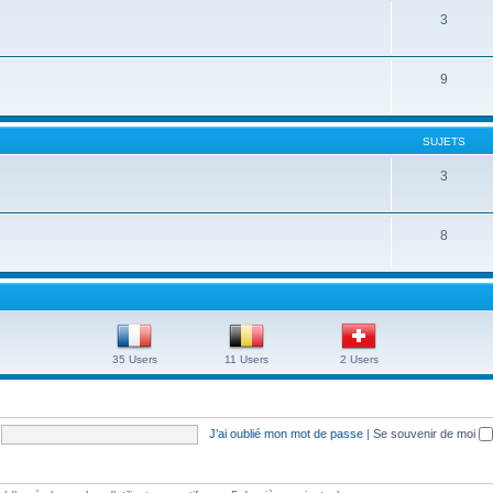
3
9
SUJETS
3
8
35 Users
11 Users
2 Users
J’ai oublié mon mot de passe
|
Se souvenir de moi