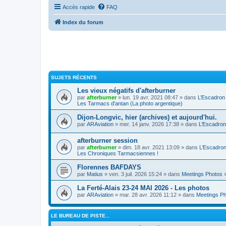
Accès rapide
FAQ
Index du forum
SUJETS RÉCENTS
Les vieux négatifs d'afterburner
par
afterburner
» lun. 19 avr. 2021 08:47 » dans
L’Escadron
Les Tarmacs d'antan (La photo argentique)
Dijon-Longvic, hier (archives) et aujourd'hui.
par
ARAviation
» mer. 14 janv. 2026 17:38 » dans
L’Escadron
afterburner session
par
afterburner
» dim. 18 avr. 2021 13:09 » dans
L’Escadro
Les Chroniques Tarmacsiennes !
Florennes BAFDAYS
par
Matius
» ven. 3 juil. 2026 15:24 » dans
Meetings Photos
La Ferté-Alais 23-24 MAI 2026 - Les photos
par
ARAviation
» mar. 28 avr. 2026 11:12 » dans
Meetings P
LE BUREAU DE PISTE...