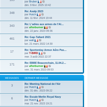
s
n
V
par
Bruber
e
a
i
o
dim. 9 févr. 2025 10:42
d
g
e
i
e
e
r
r
r
Re: Axalp 2023
m
l
348
V
n
par
Hutch
e
e
o
i
dim. 11 févr. 2024 19:44
s
d
i
e
s
e
r
r
a
r
Re: L'adieu aux armes de l'Al…
l
m
343
g
n
V
par
afterburner
e
e
e
i
o
dim. 22 janv. 2023 09:36
d
s
e
i
e
s
r
r
r
a
Re: Gap-Tallard 2021
m
l
461
V
n
g
par
walt
e
e
o
i
e
lun. 21 mars 2022 14:30
s
d
i
e
s
e
r
r
a
r
Re: Spotterday Armor Aéro Pas…
l
m
17
g
V
n
par
T-BIRD
e
e
e
o
i
mer. 3 août 2022 22:37
d
s
i
e
e
s
r
r
r
a
Re: EBBE Beauvechain, 11.04.2…
l
m
171
n
g
V
par
afterburner
e
e
i
e
o
ven. 31 mars 2023 09:53
d
s
e
i
e
s
r
r
r
a
m
l
MESSAGES
DERNIER MESSAGE
n
g
e
e
i
e
s
d
Re: Meeting National de l’Air
e
3
s
e
V
par
Hutch
r
a
r
o
m
dim. 31 déc. 2023 09:22
g
n
i
e
e
i
r
s
Re: Escale Merlin Royal Navy
e
l
6
s
V
par
Hutch
r
e
a
o
m
mar. 21 nov. 2023 19:21
d
g
i
e
e