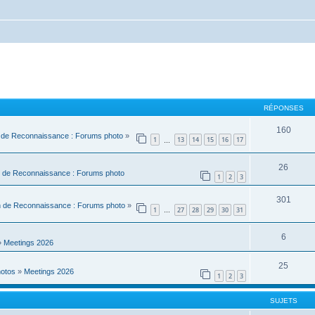
RÉPONSES
160
 de Reconnaissance : Forums photo
»
1
13
14
15
16
17
…
26
 de Reconnaissance : Forums photo
1
2
3
301
n de Reconnaissance : Forums photo
»
1
27
28
29
30
31
…
6
»
Meetings 2026
25
hotos
»
Meetings 2026
1
2
3
SUJETS