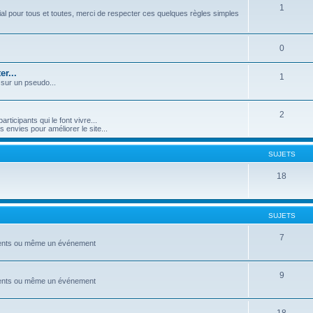
1
l pour tous et toutes, merci de respecter ces quelques règles simples
0
r...
1
 sur un pseudo...
2
icipants qui le font vivre...
nvies pour améliorer le site...
SUJETS
18
SUJETS
7
ements ou même un événement
9
ements ou même un événement
18