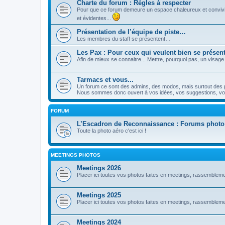
Charte du forum : Règles à respecter
Pour que ce forum demeure un espace chaleureux et convivia
et évidentes...
Présentation de l’équipe de piste…
Les membres du staff se présentent…
Les Pax : Pour ceux qui veulent bien se présente
Afin de mieux se connaitre... Mettre, pourquoi pas, un visage
Tarmacs et vous...
Un forum ce sont des admins, des modos, mais surtout des part
Nous sommes donc ouvert à vos idées, vos suggestions, vos e
FORUM
L’Escadron de Reconnaissance : Forums photo
Toute la photo aéro c'est ici !
MEETINGS PHOTOS
Meetings 2026
Placer ici toutes vos photos faites en meetings, rassembl
Meetings 2025
Placer ici toutes vos photos faites en meetings, rassembl
Meetings 2024