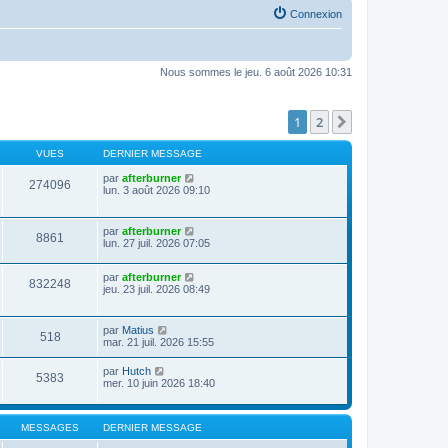
Connexion
Nous sommes le jeu. 6 août 2026 10:31
1
2
Suivante
VUES
DERNIER MESSAGE
par
afterburner
274096
lun. 3 août 2026 09:10
par
afterburner
8861
lun. 27 juil. 2026 07:05
par
afterburner
832248
jeu. 23 juil. 2026 08:49
par
Matius
518
mar. 21 juil. 2026 15:55
par
Hutch
5383
mer. 10 juin 2026 18:40
MESSAGES
DERNIER MESSAGE