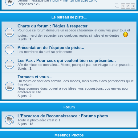
Dernier message par
Hutch
«
mer. 10 juin 2026 18:40
Réponses :
25
1
2
3
Le bureau de piste...
Charte du forum : Règles à respecter
Pour que ce forum demeure un espace chaleureux et convivial pour tous et
toutes, merci de respecter ces quelques règles simples et évidentes...
Sujets :
1
Présentation de l’équipe de piste…
Les membres du staff se présentent…
Les Pax : Pour ceux qui veulent bien se présenter...
Afin de mieux se connaitre... Mettre, pourquoi pas, un visage sur un pseudo...
Sujets :
1
Tarmacs et vous...
Un forum ce sont des admins, des modos, mais surtout des participants qui le
font vivre...
Nous sommes donc ouvert à vos idées, vos suggestions, vos envies pour
améliorer le site...
Sujets :
2
Forum
L’Escadron de Reconnaissance : Forums photo
Toute la photo aéro c'est ici !
Sujets :
18
Meetings Photos