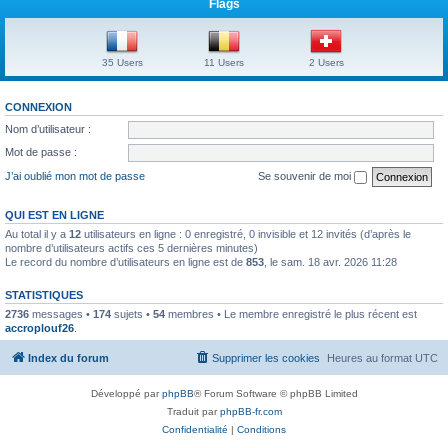
Flags
35 Users
11 Users
2 Users
CONNEXION
Nom d’utilisateur :
Mot de passe :
J’ai oublié mon mot de passe
Se souvenir de moi
QUI EST EN LIGNE
Au total il y a
12
utilisateurs en ligne : 0 enregistré, 0 invisible et 12 invités (d’après le
nombre d’utilisateurs actifs ces 5 dernières minutes)
Le record du nombre d’utilisateurs en ligne est de
853
, le sam. 18 avr. 2026 11:28
STATISTIQUES
2736
messages •
174
sujets •
54
membres • Le membre enregistré le plus récent est
accroplouf26
.
Index du forum
Supprimer les cookies
Heures au format
UTC
Développé par
phpBB
® Forum Software © phpBB Limited
Traduit par
phpBB-fr.com
Confidentialité
|
Conditions