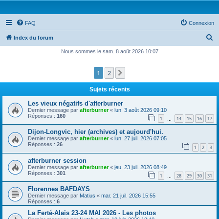
FAQ
Connexion
R
Index du forum
e
Nous sommes le sam. 8 août 2026 10:07
c
1
2
Suivante
h
e
Sujets récents
r
Les vieux négatifs d'afterburner
c
Dernier message par
afterburner
«
lun. 3 août 2026 09:10
Réponses :
160
1
14
15
16
17
h
…
e
Dijon-Longvic, hier (archives) et aujourd'hui.
Dernier message par
afterburner
«
lun. 27 juil. 2026 07:05
r
Réponses :
26
1
2
3
afterburner session
Dernier message par
afterburner
«
jeu. 23 juil. 2026 08:49
Réponses :
301
1
28
29
30
31
…
Florennes BAFDAYS
Dernier message par
Matius
«
mar. 21 juil. 2026 15:55
Réponses :
6
La Ferté-Alais 23-24 MAI 2026 - Les photos