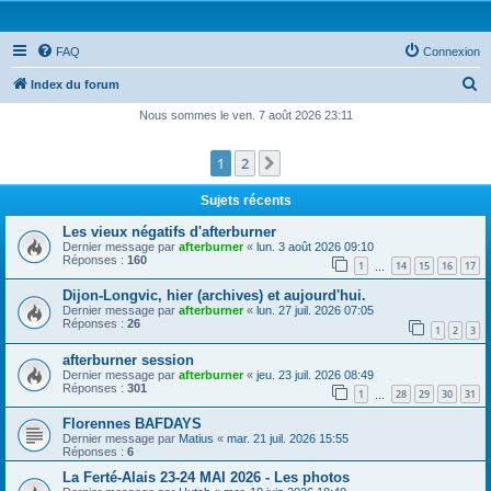
FAQ
Connexion
R
Index du forum
e
Nous sommes le ven. 7 août 2026 23:11
c
1
2
Suivante
h
e
Sujets récents
r
Les vieux négatifs d'afterburner
c
Dernier message par
afterburner
«
lun. 3 août 2026 09:10
Réponses :
160
1
14
15
16
17
h
…
e
Dijon-Longvic, hier (archives) et aujourd'hui.
Dernier message par
afterburner
«
lun. 27 juil. 2026 07:05
r
Réponses :
26
1
2
3
afterburner session
Dernier message par
afterburner
«
jeu. 23 juil. 2026 08:49
Réponses :
301
1
28
29
30
31
…
Florennes BAFDAYS
Dernier message par
Matius
«
mar. 21 juil. 2026 15:55
Réponses :
6
La Ferté-Alais 23-24 MAI 2026 - Les photos