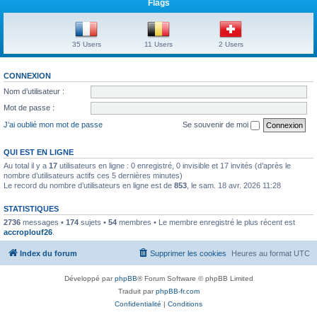
Flags
35 Users
11 Users
2 Users
CONNEXION
Nom d’utilisateur :
Mot de passe :
J’ai oublié mon mot de passe
Se souvenir de moi
QUI EST EN LIGNE
Au total il y a
17
utilisateurs en ligne : 0 enregistré, 0 invisible et 17 invités (d’après le
nombre d’utilisateurs actifs ces 5 dernières minutes)
Le record du nombre d’utilisateurs en ligne est de
853
, le sam. 18 avr. 2026 11:28
STATISTIQUES
2736
messages •
174
sujets •
54
membres • Le membre enregistré le plus récent est
accroplouf26
.
Index du forum
Supprimer les cookies
Heures au format
UTC
Développé par
phpBB
® Forum Software © phpBB Limited
Traduit par
phpBB-fr.com
Confidentialité
|
Conditions