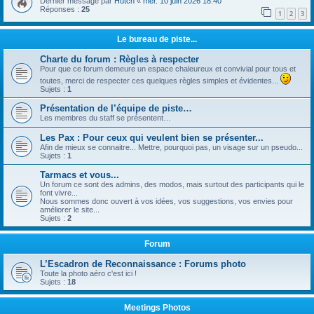
Dernier message par
Hutch
«
mer. 10 juin 2026 18:40
Réponses :
25
1
2
3
Le bureau de piste...
Charte du forum : Règles à respecter
Pour que ce forum demeure un espace chaleureux et convivial pour tous et
toutes, merci de respecter ces quelques règles simples et évidentes...
Sujets :
1
Présentation de l’équipe de piste…
Les membres du staff se présentent…
Les Pax : Pour ceux qui veulent bien se présenter...
Afin de mieux se connaitre... Mettre, pourquoi pas, un visage sur un pseudo...
Sujets :
1
Tarmacs et vous...
Un forum ce sont des admins, des modos, mais surtout des participants qui le
font vivre...
Nous sommes donc ouvert à vos idées, vos suggestions, vos envies pour
améliorer le site...
Sujets :
2
Forum
L’Escadron de Reconnaissance : Forums photo
Toute la photo aéro c'est ici !
Sujets :
18
Meetings Photos