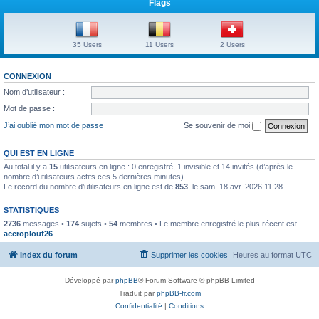
Flags
35 Users
11 Users
2 Users
CONNEXION
Nom d’utilisateur :
Mot de passe :
J’ai oublié mon mot de passe
Se souvenir de moi
QUI EST EN LIGNE
Au total il y a
15
utilisateurs en ligne : 0 enregistré, 1 invisible et 14 invités (d’après le
nombre d’utilisateurs actifs ces 5 dernières minutes)
Le record du nombre d’utilisateurs en ligne est de
853
, le sam. 18 avr. 2026 11:28
STATISTIQUES
2736
messages •
174
sujets •
54
membres • Le membre enregistré le plus récent est
accroplouf26
.
Index du forum
Supprimer les cookies
Heures au format
UTC
Développé par
phpBB
® Forum Software © phpBB Limited
Traduit par
phpBB-fr.com
Confidentialité
|
Conditions