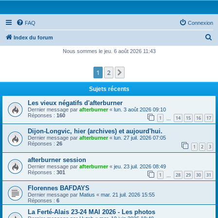
FAQ
Connexion
R
Index du forum
e
Nous sommes le jeu. 6 août 2026 11:43
c
1
2
Suivante
h
e
Sujets récents
r
Les vieux négatifs d'afterburner
c
Dernier message par
afterburner
«
lun. 3 août 2026 09:10
Réponses :
160
1
14
15
16
17
h
…
e
Dijon-Longvic, hier (archives) et aujourd'hui.
Dernier message par
afterburner
«
lun. 27 juil. 2026 07:05
r
Réponses :
26
1
2
3
afterburner session
Dernier message par
afterburner
«
jeu. 23 juil. 2026 08:49
Réponses :
301
1
28
29
30
31
…
Florennes BAFDAYS
Dernier message par
Matius
«
mar. 21 juil. 2026 15:55
Réponses :
6
La Ferté-Alais 23-24 MAI 2026 - Les photos