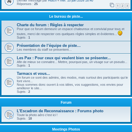
Dernier message par
Hutch
«
mer. 10 juin 2026 18:40
Réponses :
25
1
2
3
Le bureau de piste...
Charte du forum : Règles à respecter
Pour que ce forum demeure un espace chaleureux et convivial pour tous et
toutes, merci de respecter ces quelques règles simples et évidentes...
Sujets :
1
Présentation de l’équipe de piste…
Les membres du staff se présentent…
Les Pax : Pour ceux qui veulent bien se présenter...
Afin de mieux se connaitre... Mettre, pourquoi pas, un visage sur un pseudo...
Sujets :
1
Tarmacs et vous...
Un forum ce sont des admins, des modos, mais surtout des participants qui le
font vivre...
Nous sommes donc ouvert à vos idées, vos suggestions, vos envies pour
améliorer le site...
Sujets :
2
Forum
L’Escadron de Reconnaissance : Forums photo
Toute la photo aéro c'est ici !
Sujets :
18
Meetings Photos