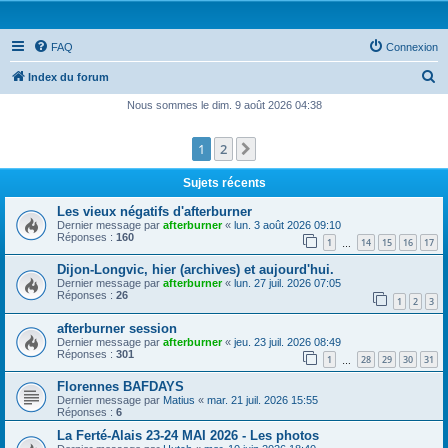
FAQ
Connexion
R
Index du forum
e
Nous sommes le dim. 9 août 2026 04:38
c
1
2
Suivante
h
e
Sujets récents
r
Les vieux négatifs d'afterburner
c
Dernier message par
afterburner
«
lun. 3 août 2026 09:10
Réponses :
160
1
14
15
16
17
h
…
e
Dijon-Longvic, hier (archives) et aujourd'hui.
Dernier message par
afterburner
«
lun. 27 juil. 2026 07:05
r
Réponses :
26
1
2
3
afterburner session
Dernier message par
afterburner
«
jeu. 23 juil. 2026 08:49
Réponses :
301
1
28
29
30
31
…
Florennes BAFDAYS
Dernier message par
Matius
«
mar. 21 juil. 2026 15:55
Réponses :
6
La Ferté-Alais 23-24 MAI 2026 - Les photos