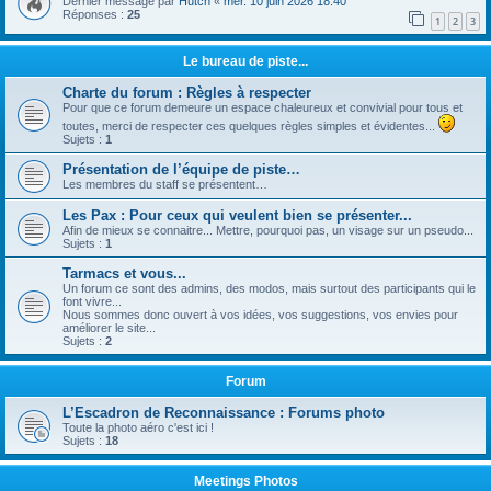
Dernier message par
Hutch
«
mer. 10 juin 2026 18:40
Réponses :
25
1
2
3
Le bureau de piste...
Charte du forum : Règles à respecter
Pour que ce forum demeure un espace chaleureux et convivial pour tous et
toutes, merci de respecter ces quelques règles simples et évidentes...
Sujets :
1
Présentation de l’équipe de piste…
Les membres du staff se présentent…
Les Pax : Pour ceux qui veulent bien se présenter...
Afin de mieux se connaitre... Mettre, pourquoi pas, un visage sur un pseudo...
Sujets :
1
Tarmacs et vous...
Un forum ce sont des admins, des modos, mais surtout des participants qui le
font vivre...
Nous sommes donc ouvert à vos idées, vos suggestions, vos envies pour
améliorer le site...
Sujets :
2
Forum
L’Escadron de Reconnaissance : Forums photo
Toute la photo aéro c'est ici !
Sujets :
18
Meetings Photos