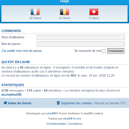
Flags
35 Users
11 Users
2 Users
CONNEXION
Nom d’utilisateur :
Mot de passe :
J’ai oublié mon mot de passe
Se souvenir de moi
QUI EST EN LIGNE
Au total il y a
60
utilisateurs en ligne : 0 enregistré, 0 invisible et 60 invités (d’après le
nombre d’utilisateurs actifs ces 5 dernières minutes)
Le record du nombre d’utilisateurs en ligne est de
853
, le sam. 18 avr. 2026 11:28
STATISTIQUES
2736
messages •
174
sujets •
54
membres • Le membre enregistré le plus récent est
accroplouf26
.
Index du forum
Supprimer les cookies
Heures au format
UTC
Développé par
phpBB
® Forum Software © phpBB Limited
Traduit par
phpBB-fr.com
Confidentialité
|
Conditions