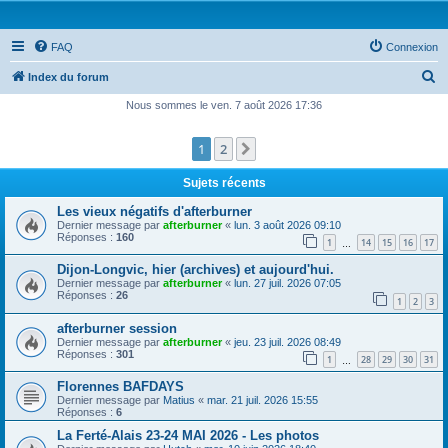
FAQ
Connexion
R
Index du forum
e
Nous sommes le ven. 7 août 2026 17:36
c
1
2
Suivante
h
e
Sujets récents
r
Les vieux négatifs d'afterburner
c
Dernier message par
afterburner
«
lun. 3 août 2026 09:10
Réponses :
160
1
14
15
16
17
h
…
e
Dijon-Longvic, hier (archives) et aujourd'hui.
Dernier message par
afterburner
«
lun. 27 juil. 2026 07:05
r
Réponses :
26
1
2
3
afterburner session
Dernier message par
afterburner
«
jeu. 23 juil. 2026 08:49
Réponses :
301
1
28
29
30
31
…
Florennes BAFDAYS
Dernier message par
Matius
«
mar. 21 juil. 2026 15:55
Réponses :
6
La Ferté-Alais 23-24 MAI 2026 - Les photos