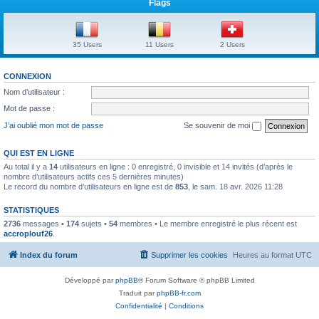
Flags
35 Users
11 Users
2 Users
CONNEXION
Nom d’utilisateur :
Mot de passe :
J’ai oublié mon mot de passe
Se souvenir de moi
QUI EST EN LIGNE
Au total il y a
14
utilisateurs en ligne : 0 enregistré, 0 invisible et 14 invités (d’après le
nombre d’utilisateurs actifs ces 5 dernières minutes)
Le record du nombre d’utilisateurs en ligne est de
853
, le sam. 18 avr. 2026 11:28
STATISTIQUES
2736
messages •
174
sujets •
54
membres • Le membre enregistré le plus récent est
accroplouf26
.
Index du forum
Supprimer les cookies
Heures au format
UTC
Développé par
phpBB
® Forum Software © phpBB Limited
Traduit par
phpBB-fr.com
Confidentialité
|
Conditions