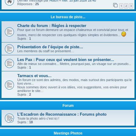
Dernier message par
Hutch
«
mer. 10 juin 2026 18:40
Réponses :
25
1
2
3
Le bureau de piste...
Charte du forum : Règles à respecter
Pour que ce forum demeure un espace chaleureux et convivial pour tous et
toutes, merci de respecter ces quelques règles simples et évidentes...
Sujets :
1
Présentation de l’équipe de piste…
Les membres du staff se présentent…
Les Pax : Pour ceux qui veulent bien se présenter...
Afin de mieux se connaitre... Mettre, pourquoi pas, un visage sur un pseudo...
Sujets :
1
Tarmacs et vous...
Un forum ce sont des admins, des modos, mais surtout des participants qui le
font vivre...
Nous sommes donc ouvert à vos idées, vos suggestions, vos envies pour
améliorer le site...
Sujets :
2
Forum
L’Escadron de Reconnaissance : Forums photo
Toute la photo aéro c'est ici !
Sujets :
18
Meetings Photos